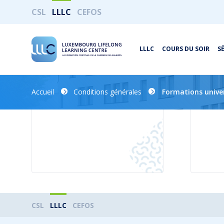
CSL
LLLC
CEFOS
LLLC
COURS DU SOIR
S
Conditions générales
Terms
Accueil
Conditions générales
Formations univer
LIRE
LIRE
CSL
LLLC
CEFOS