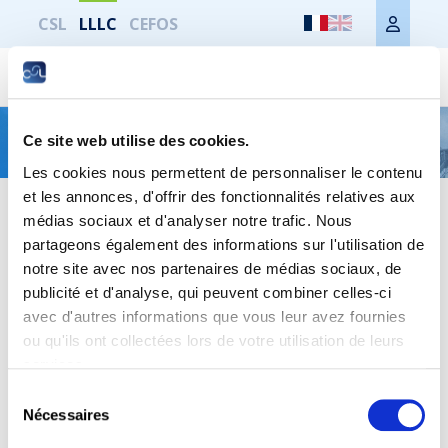
CSL
LLLC
CEFOS
Imprimer toute la page
Inscription pour sociétés
Ce site web utilise des cookies.
Les cookies nous permettent de personnaliser le contenu
et les annonces, d'offrir des fonctionnalités relatives aux
Télécharger le formulaire d’inscription
médias sociaux et d'analyser notre trafic. Nous
partageons également des informations sur l'utilisation de
notre site avec nos partenaires de médias sociaux, de
publicité et d'analyse, qui peuvent combiner celles-ci
avec d'autres informations que vous leur avez fournies
ou qu'ils ont collectées lors de votre utilisation de leurs
services.
Sélection
Nécessaires
du
consentement