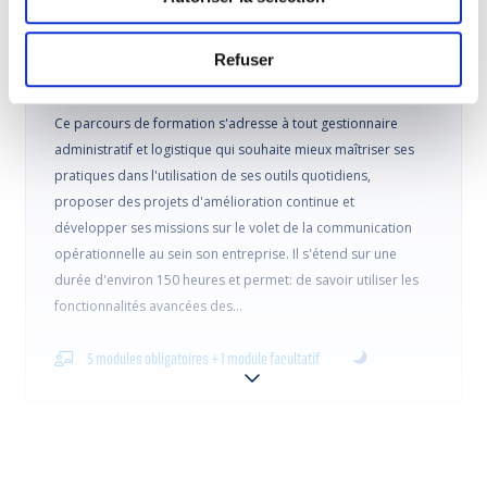
Refuser
Le professionnel en gestion administrative (a)
Ce parcours de formation s'adresse à tout gestionnaire
administratif et logistique qui souhaite mieux maîtriser ses
pratiques dans l'utilisation de ses outils quotidiens,
proposer des projets d'amélioration continue et
développer ses missions sur le volet de la communication
opérationnelle au sein son entreprise. Il s'étend sur une
durée d'environ 150 heures et permet: de savoir utiliser les
fonctionnalités avancées des…
5 modules obligatoires + 1 module facultatif
Le professionnel en gestion administrative (b)