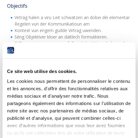
Objectifs
Virträg halen a viru Leit schwätzen an dobei déi elementar
Regelen vun der Kommunikatioun am
Kontext vun engem gudde Virtrag uwenden.
Séng Objektiver kloer an däitlech formuléieren.
D’Elementer vun engem erfollegräiche Virtrag beherrschen
: d‘Virbereedung, d’Stëmm, d’Sprooch, d’Kierpersprooch,
den Dress-code…
Versammlunge virbereeden a moderéieren.
D‘Assertivitéit am Zesummenhang mat enger öffentlecher
Ce site web utilise des cookies.
Interventioun beherrschen a spontan an engem Grupp
Les cookies nous permettent de personnaliser le contenu
intervenéiere kënnen.
D‘Regele vun enger gudder Powerpoint Präsentatioun
et les annonces, d'offrir des fonctionnalités relatives aux
kennen.
médias sociaux et d'analyser notre trafic. Nous
Op eng efficace Art a Weis iwwert Email kommunikéieren.
partageons également des informations sur l'utilisation de
Mat dem Business-Knigge vertraut sin.
notre site avec nos partenaires de médias sociaux, de
publicité et d'analyse, qui peuvent combiner celles-ci
Prérequis
avec d'autres informations que vous leur avez fournies
ou qu'ils ont collectées lors de votre utilisation de leurs
Recommandéiert : « Découvrir le marketing » (C4005) an « La