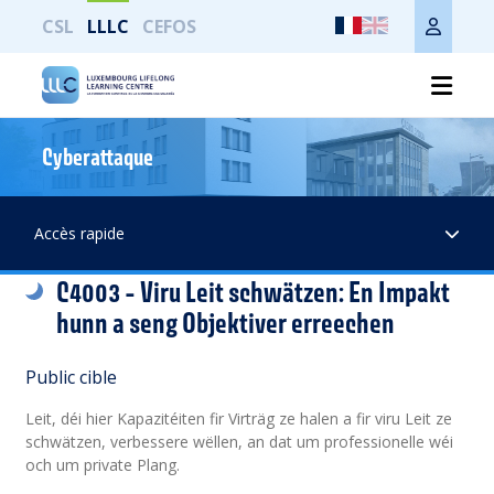
CSL
LLLC
CEFOS
Cyberattaque
Imprimer toute la page
Accès rapide
C4003 - Viru Leit schwätzen: En Impakt
hunn a seng Objektiver erreechen
Public cible
Leit, déi hier Kapazitéiten fir Virträg ze halen a fir viru Leit ze
schwätzen, verbessere wëllen, an dat um professionelle wéi
och um private Plang.