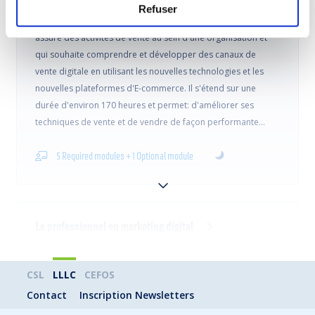
Refuser
Ce parcours de formation s'adresse à toute personne qui
assure des activités de vente au sein d'une organisation et
qui souhaite comprendre et développer des canaux de
vente digitale en utilisant les nouvelles technologies et les
nouvelles plateformes d'E-commerce. Il s'étend sur une
durée d'environ 170 heures et permet: d'améliorer ses
techniques de vente et de vendre de façon performante…
5 Required modules + 1 Optional module
Le professionnel en marketing digital
Ce profil de formation s'adresse à toute personne qui
CSL
LLLC
CEFOS
assure des activités de communication au sein d'une
Contact
Inscription Newsletters
organisation et qui souhaite comprendre et développer de
nouveaux outils de communication digitale en utilisant les