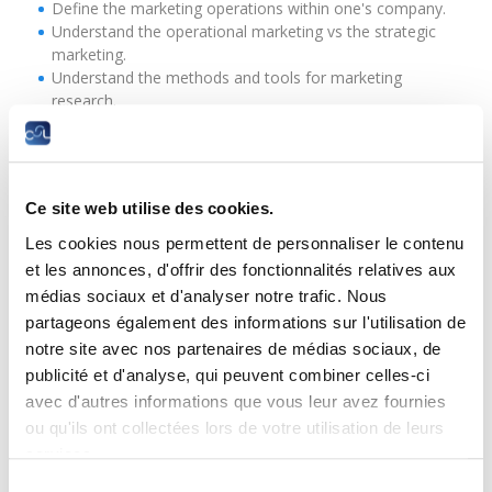
Define the marketing operations within one's company.
Understand the operational marketing vs the strategic
marketing.
Understand the methods and tools for marketing
research.
Define the marketing plan.
Understand consumers' behaviour.
Understand and manage the marketing mix (4 Ps).
Ce site web utilise des cookies.
Prerequisites
Les cookies nous permettent de personnaliser le contenu
None.
et les annonces, d'offrir des fonctionnalités relatives aux
médias sociaux et d'analyser notre trafic. Nous
Sessions
partageons également des informations sur l'utilisation de
notre site avec nos partenaires de médias sociaux, de
30.09.2026
publicité et d'analyse, qui peuvent combiner celles-ci
avec d'autres informations que vous leur avez fournies
ME
ou qu'ils ont collectées lors de votre utilisation de leurs
180 €
services.
Luxembourg
Sélection