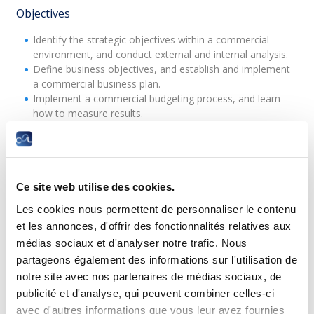
Objectives
Identify the strategic objectives within a commercial
environment, and conduct external and internal analysis.
Define business objectives, and establish and implement
a commercial business plan.
Implement a commercial budgeting process, and learn
how to measure results.
Establish, implement and measure a yearly commercial
action plan, including marketing, sales, communication
and finance.
Improve your personal analytical and entrepreneurial
skills.
Ce site web utilise des cookies.
Develop personal commercial leadership skills in a
Les cookies nous permettent de personnaliser le contenu
competitive environment.
et les annonces, d'offrir des fonctionnalités relatives aux
médias sociaux et d'analyser notre trafic. Nous
Prerequisites
partageons également des informations sur l'utilisation de
None.
notre site avec nos partenaires de médias sociaux, de
publicité et d'analyse, qui peuvent combiner celles-ci
Sessions
avec d'autres informations que vous leur avez fournies