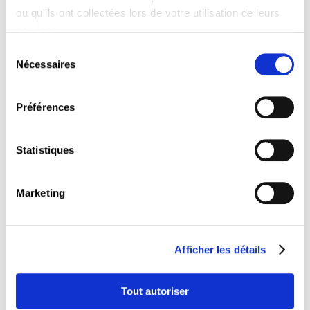
ou qu'ils ont collectées lors de votre utilisation de leurs
services.
30.09.2026
Sélection
Nécessaires
ME
du
180 €
consentement
Luxembourg
Préférences
Statistiques
22.02.2027
Marketing
LU
180 €
Afficher les détails
Luxembourg
Tout autoriser