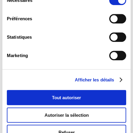
Nécessaires
du
Notes
consentement
De Support de cours ass op Franséisch.
Préférences
Sessions
Statistiques
23.02.2027
Marketing
MA
180 €
Luxembourg
Afficher les détails
Tout autoriser
Autoriser la sélection
Ce cours est lié à des profils
Refuser