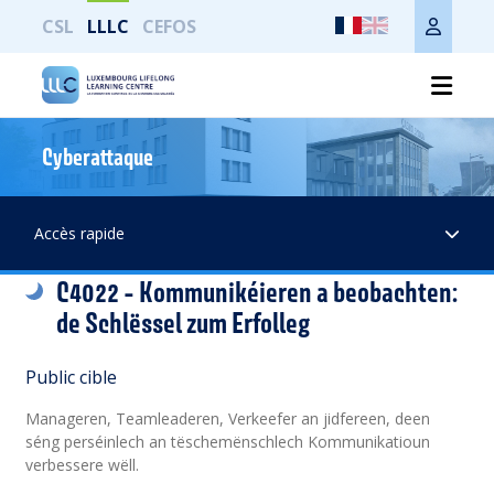
CSL
LLLC
CEFOS
Cyberattaque
Imprimer toute la page
Accès rapide
C4022 - Kommunikéieren a beobachten:
de Schlëssel zum Erfolleg
Public cible
Manageren, Teamleaderen, Verkeefer an jidfereen, deen
séng perséinlech an tëschemënschlech Kommunikatioun
verbessere wëll.