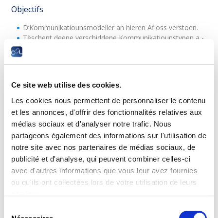
Objectifs
D‘Kommunikatiounsmodeller an hieren Afloss verstoen.
Tëschent deene verschiddene Kommunikatiounstypen a -
fakteuren ënnerscheede kënnen.
Seng eege Manéier fir ze kommunikéieren an déi vun
aanere verstoen.
Aktiv noolauschteren a kommunikéieren.
Ce site web utilise des cookies.
Dank verschiddener Kommunikatiounstechniken eng
wierksam a verständlech Ausso maachen.
Les cookies nous permettent de personnaliser le contenu
D’Psychologie vun der tëschemënschlecher
et les annonces, d'offrir des fonctionnalités relatives aux
Kommunikatioun verstoen an uwenden.
médias sociaux et d'analyser notre trafic. Nous
D’tëschemënschlech Dimensioun beherrschen :
partageons également des informations sur l'utilisation de
Motivatioun, Afloss, Suggestioun, Resultat.
notre site avec nos partenaires de médias sociaux, de
D’Wuert ergräifen, sech ausdrécken, Interessi erwächen
publicité et d'analyse, qui peuvent combiner celles-ci
an iwwerzeege kënnen.
avec d'autres informations que vous leur avez fournies
Prérequis
ou qu'ils ont collectées lors de votre utilisation de leurs
services.
Keng.
Sélection