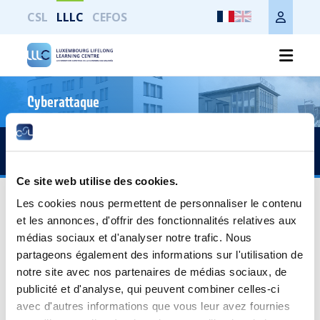
CSL
LLLC
CEFOS
Cyberattaque
Print the whole page
Accès rapide
Ce site web utilise des cookies.
C5065 - Occupational Health and Safety
Les cookies nous permettent de personnaliser le contenu
Management: legislation and
et les annonces, d'offrir des fonctionnalités relatives aux
implementation
médias sociaux et d'analyser notre trafic. Nous
partageons également des informations sur l'utilisation de
Target audience
notre site avec nos partenaires de médias sociaux, de
publicité et d'analyse, qui peuvent combiner celles-ci
Anyone wishing to discover and to implement the basic
elements of a health and safety management system at
avec d'autres informations que vous leur avez fournies