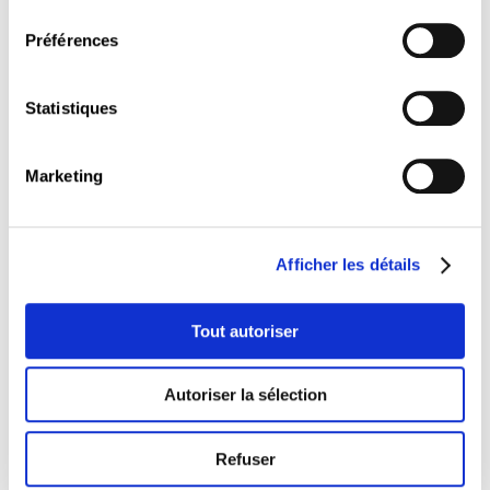
consentement
25.02.2027
Préférences
JE
180 €
Statistiques
Luxembourg
Marketing
Afficher les détails
This course is linked to profiles
Tout autoriser
Le professionnel en protection des données
Autoriser la sélection
personnelles
Ce parcours de formation s'adresse à tout responsable de
Refuser
traitement de données ou toute personne chargée de la