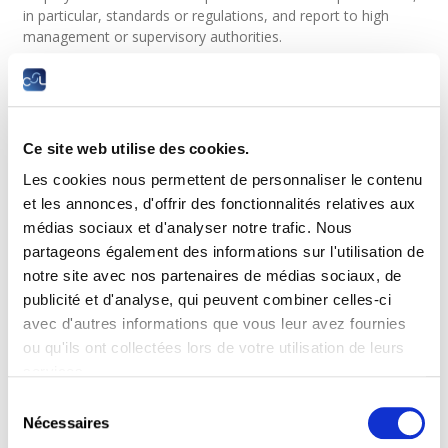
in particular, standards or regulations, and report to high
management or supervisory authorities.
Objectives
Characterise a communication situation.
Understand the component and specifications of different
Ce site web utilise des cookies.
types of communication.
Les cookies nous permettent de personnaliser le contenu
Analyse a communication situation.
Gather information, use and develop communication
et les annonces, d'offrir des fonctionnalités relatives aux
tools relevant to the context.
médias sociaux et d'analyser notre trafic. Nous
Design and develop awareness actions.
partageons également des informations sur l'utilisation de
Give constructive feedback.
notre site avec nos partenaires de médias sociaux, de
Manage to mobilise the group.
publicité et d'analyse, qui peuvent combiner celles-ci
avec d'autres informations que vous leur avez fournies
Prerequisites
ou qu'ils ont collectées lors de votre utilisation de leurs
None.
services.
Sélection
Sessions
Nécessaires
du