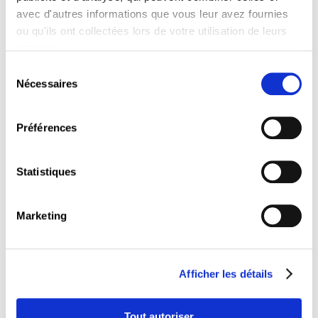
avec d'autres informations que vous leur avez fournies
Reconnaître les situations conflictuelles avec les clients et
ou qu'ils ont collectées lors de votre utilisation de leurs
adopter une posture bienveillante.
services.
Être en mesure de prêter attention au langage non-verbal,
d'employer une communication adéquate et de répondre
Sélection
Nécessaires
aux objections commerciales.
du
consentement
Contenu
Préférences
L'impact de la satisfaction et de l'insatisfaction des clients.
Les réclamations :
Statistiques
fondées ;
non-fondées.
L'importance d'utiliser une communication adéquate.
Marketing
Les objections commerciales :
les raisons ;
le traitement ;
les techniques ;
Afficher les détails
transformer les objections en opportunités.
La gestion des émotions.
Astuces et recommandations.
Tout autoriser