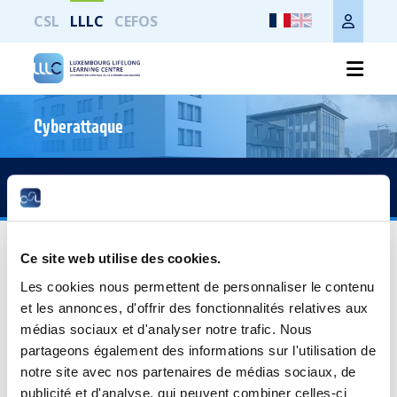
CSL
LLLC
CEFOS
Cyberattaque
Imprimer toute la page
Accès rapide
S-CM0010 - Réagir aux réclamations
des clients et aux conflits commerciaux
Ce site web utilise des cookies.
Les cookies nous permettent de personnaliser le contenu
Public cible
et les annonces, d'offrir des fonctionnalités relatives aux
médias sociaux et d'analyser notre trafic. Nous
Toute personne en contact avec des clients externes et/ou
partageons également des informations sur l'utilisation de
internes.
notre site avec nos partenaires de médias sociaux, de
publicité et d'analyse, qui peuvent combiner celles-ci
Objectifs