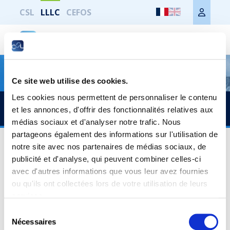
CSL
LLLC
CEFOS
Cyberattaque
Ce site web utilise des cookies.
Les cookies nous permettent de personnaliser le contenu
Imprimer toute la page
Accès rapide
et les annonces, d'offrir des fonctionnalités relatives aux
médias sociaux et d'analyser notre trafic. Nous
SN6803 - Prévention de la démence :
partageons également des informations sur l'utilisation de
notre site avec nos partenaires de médias sociaux, de
comment puis-je réduire mon risque ?
publicité et d'analyse, qui peuvent combiner celles-ci
avec d'autres informations que vous leur avez fournies
Contenu
ou qu'ils ont collectées lors de votre utilisation de leurs
La plupart des formes de démence sont incurables et, à ce
services.
jour, il n'existe pas de protection contre la démence.
Sélection
Toutefois, et c'est la bonne nouvelle, il existe de nombreux
Nécessaires
du
facteurs qui permettent de réduire le risque.