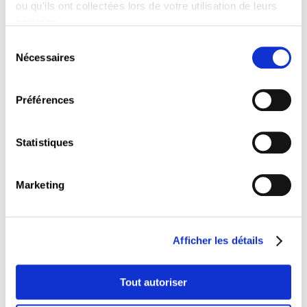
ou qu'ils ont collectées lors de votre utilisation de leurs
services.
Sélection
C5027
Nécessaires
du
Communiquer avec son équipe au quotidien
consentement
Préférences
Statistiques
C3004
Marketing
Le droit du travail : les conditions de travail
Afficher les détails
C5045
Tout autoriser
Créer son leadership motivant