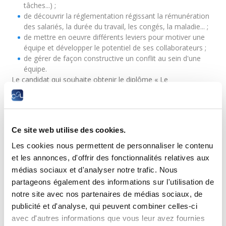
tâches...) ;
de découvrir la réglementation régissant la rémunération
des salariés, la durée du travail, les congés, la maladie... ;
de mettre en oeuvre différents leviers pour motiver une
équipe et développer le potentiel de ses collaborateurs ;
de gérer de façon constructive un conflit au sein d'une
équipe.
Le candidat qui souhaite obtenir le diplôme « Le
professionnel en management d'équipes » doit réussir 6
cours : les 5 cours obligatoires du parcours ainsi qu'un autre
cours qu'il peut librement choisir dans tous les domaines de
compétences.
Ce site web utilise des cookies.
Modules de cours obligatoires
Les cookies nous permettent de personnaliser le contenu
et les annonces, d'offrir des fonctionnalités relatives aux
médias sociaux et d'analyser notre trafic. Nous
partageons également des informations sur l'utilisation de
C5029
notre site avec nos partenaires de médias sociaux, de
Devenir manager d'une équipe
publicité et d'analyse, qui peuvent combiner celles-ci
avec d'autres informations que vous leur avez fournies