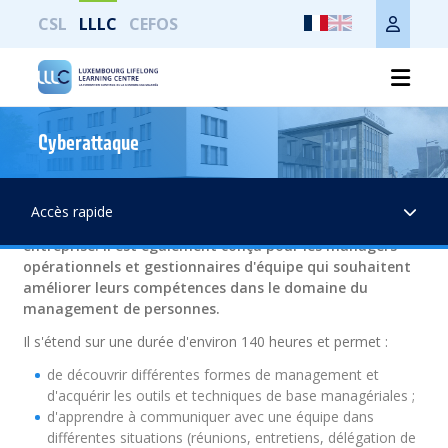
CSL
LLLC
CEFOS
Le professionnel en management d'équipes
Cyberattaque
Ce parcours de formation s'adresse à des personnes qui
désirent acquérir les fondamentaux de la gestion
Accès rapide
d'équipe afin de se préparer à un rôle d'encadrement en
entreprise. Il est également conçu pour les managers
opérationnels et gestionnaires d'équipe qui souhaitent
améliorer leurs compétences dans le domaine du
management de personnes.
Il s'étend sur une durée d'environ 140 heures et permet :
de découvrir différentes formes de management et
d'acquérir les outils et techniques de base managériales ;
d'apprendre à communiquer avec une équipe dans
différentes situations (réunions, entretiens, délégation de