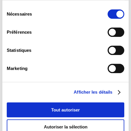
C1321
Sélection
Les fonctionnalités avancées de MS-Excel
Nécessaires
du
consentement
Préférences
Statistiques
C1322
Formation-action : maîtrise de MS-Excel
Marketing
Afficher les détails
Modules de cours recommandés
Tout autoriser
C1300
Autoriser la sélection
Les fondamentaux de la bureautique