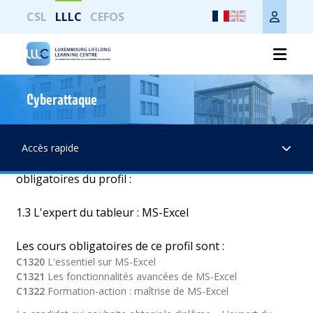
CSL
LLLC
CEFOS
L'expert du tableur : MS-Excel
Cyberattaque
Il est
recommandé
aux débutants en bureautique de
suivre le module : C1300 « Les fondamentaux de la
Accès rapide
bureautique »
avant de commencer
les cours
obligatoires du profil :
1.3 L'expert du tableur : MS-Excel
Les cours obligatoires de ce profil sont :
C1320
L'essentiel sur MS-Excel
C1321
Les fonctionnalités avancées de MS-Excel
C1322
Formation-action : maîtrise de MS-Excel