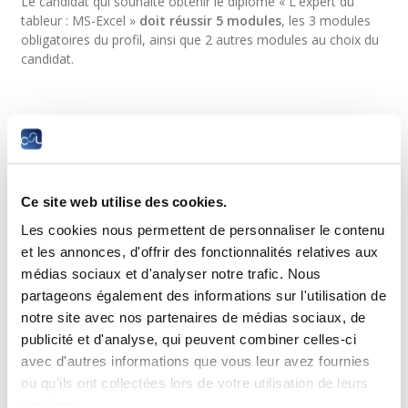
Le candidat qui souhaite obtenir le diplôme « L'expert du
tableur : MS-Excel »
doit réussir 5 modules
, les 3 modules
obligatoires du profil, ainsi que 2 autres modules au choix du
candidat.
Les participants doivent pouvoir disposer d'un ordinateur
pour s'entraîner.
Modules de cours obligatoires
Ce site web utilise des cookies.
Les cookies nous permettent de personnaliser le contenu
et les annonces, d'offrir des fonctionnalités relatives aux
C1320
médias sociaux et d'analyser notre trafic. Nous
L’essentiel sur MS-Excel
partageons également des informations sur l'utilisation de
notre site avec nos partenaires de médias sociaux, de
publicité et d'analyse, qui peuvent combiner celles-ci
avec d'autres informations que vous leur avez fournies
ou qu'ils ont collectées lors de votre utilisation de leurs
services.