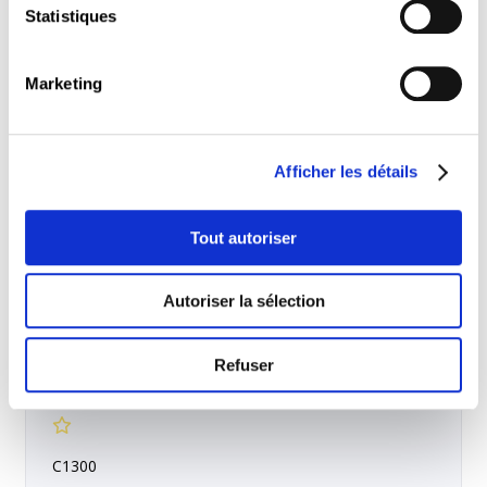
Statistiques
C1312
Formation-action : maîtrise de MS-Word
Marketing
Afficher les détails
C1310
L’essentiel sur MS-Word
Tout autoriser
Autoriser la sélection
Modules de cours recommandés
Refuser
C1300