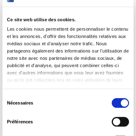
C1312
Formation-action : maîtrise de MS-Word
Le candidat qui souhaite obtenir le diplôme « L'expert du
traitement de texte : MS-Word »
doit réussir 5 modules
,
Ce site web utilise des cookies.
les 3 modules obligatoires du profil, ainsi que 2 autres
Les cookies nous permettent de personnaliser le contenu
modules au choix du candidat.
et les annonces, d'offrir des fonctionnalités relatives aux
médias sociaux et d'analyser notre trafic. Nous
Les participants doivent pouvoir disposer d'un ordinateur
partageons également des informations sur l'utilisation de
pour s'entraîner.
notre site avec nos partenaires de médias sociaux, de
Modules de cours obligatoires
publicité et d'analyse, qui peuvent combiner celles-ci
avec d'autres informations que vous leur avez fournies
ou qu'ils ont collectées lors de votre utilisation de leurs
services.
C1311
Sélection
Les fonctionnalités avancées de MS-Word
Nécessaires
du
consentement
Préférences