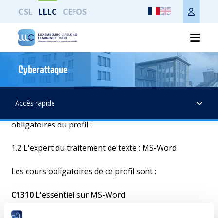
CSL
LLLC
CEFOS
L'expert du traitement de texte : MS-Word
Cyberattaque
Il est
recommandé
aux débutants en bureautique de
suivre le module : C1300 « Les fondamentaux de la
Accès rapide
bureautique »
avant de commencer
les cours
obligatoires du profil :
1.2 L'expert du traitement de texte : MS-Word
Les cours obligatoires de ce profil sont :
C1310
L'essentiel sur MS-Word
C1311
Les fonctionnalités avancées de MS-Word