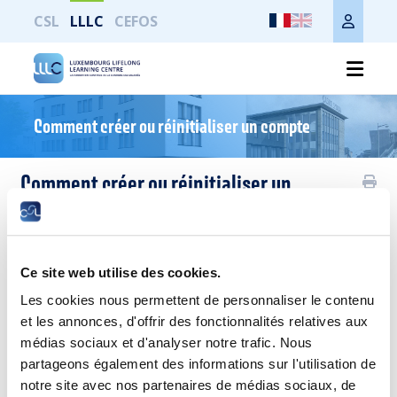
CSL
LLLC
CEFOS
Imprimer toute la page
Comment créer ou réinitialiser un compte
Comment créer ou réinitialiser un
compte
Ce site plus moderne vous offre une nouvelle expérience
dans vos recherches de formations pour soutenir votre projet
Ce site web utilise des cookies.
de développement personnel et professionnel.
Les cookies nous permettent de personnaliser le contenu
Votre nouvel espace personnel devient un véritable tableau
et les annonces, d'offrir des fonctionnalités relatives aux
de bord pour préparer et suivre vos progrès en un coup d’œil.
médias sociaux et d'analyser notre trafic. Nous
Vos anciennes données de connexion ne sont dès lors plus
partageons également des informations sur l'utilisation de
valides.
notre site avec nos partenaires de médias sociaux, de