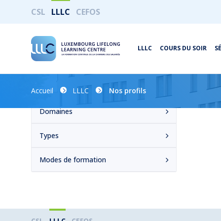
CSL
LLLC
CEFOS
LLLC
COURS DU SOIR
S
Accueil
LLLC
Nos profils
Domaines
Types
Modes de formation
CSL
LLLC
CEFOS