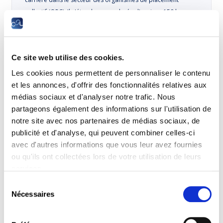
collectif (OPC). Il s'étend sur une durée d'environ 150 heures
et permet : de se familiariser avec les valeurs mobilières ;
de comprendre les opérations liées aux organismes de…
Ce site web utilise des cookies.
5 modules obligatoires + 1 module facultatif
Les cookies nous permettent de personnaliser le contenu
et les annonces, d'offrir des fonctionnalités relatives aux
médias sociaux et d'analyser notre trafic. Nous
Le professionnel en E-commerce
partageons également des informations sur l'utilisation de
notre site avec nos partenaires de médias sociaux, de
Ce parcours de formation s'adresse à toute personne qui
publicité et d'analyse, qui peuvent combiner celles-ci
assure des activités de vente au sein d'une organisation et
avec d'autres informations que vous leur avez fournies
qui souhaite comprendre et développer des canaux de
ou qu'ils ont collectées lors de votre utilisation de leurs
vente digitale en utilisant les nouvelles technologies et les
services.
nouvelles plateformes d'E-commerce. Il s'étend sur une
Sélection
durée d'environ 170 heures et permet: d'améliorer ses
Nécessaires
du
techniques de vente et de vendre de façon performante…
consentement