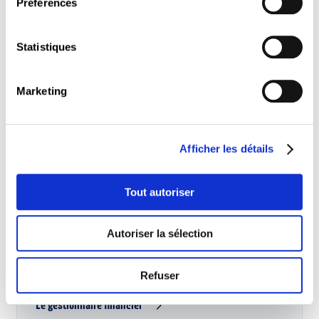
Préférences
5 modules obligatoires + 1 module facultatif
Statistiques
Le professionnel en développement personnel
Marketing
Ce parcours de formation s'adresse à des personnes qui
voudraient augmenter leur confiance en elles et parvenir à
mieux gérer leurs émotions et leur stress par le biais d'un
Afficher les détails
travail sur soi. Il s'étend sur une durée d'environ 140 heures
et permet : de développer et mettre en pratique de
nouvelles ressources pour se positionner et se sentir plus
Tout autoriser
à…
Autoriser la sélection
4 modules obligatoires + 2 modules facultatifs
Refuser
Le gestionnaire financier