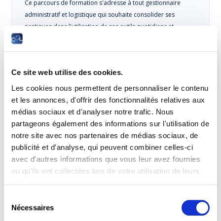
Ce parcours de formation s'adresse à tout gestionnaire
administratif et logistique qui souhaite consolider ses
pratiques dans l'utilisation de ses outils quotidiens et
comprendre au-delà de ses missions, l'environnement de
l'entreprise. Il s'étend sur une durée d'environ 150 heures et
permet: de connaître et d' utiliser les fonctionnalités
Ce site web utilise des cookies.
avancées des outils de bureautiques MS-Word et MS-Excel;
de connaître et d'…
Les cookies nous permettent de personnaliser le contenu
et les annonces, d'offrir des fonctionnalités relatives aux
6 modules obligatoires
médias sociaux et d'analyser notre trafic. Nous
partageons également des informations sur l'utilisation de
notre site avec nos partenaires de médias sociaux, de
publicité et d'analyse, qui peuvent combiner celles-ci
Le professionnel en gestion administrative (a)
avec d'autres informations que vous leur avez fournies
ou qu'ils ont collectées lors de votre utilisation de leurs
Ce parcours de formation s'adresse à tout gestionnaire
services.
administratif et logistique qui souhaite mieux maîtriser ses
Sélection
pratiques dans l'utilisation de ses outils quotidiens,
Nécessaires
du
proposer des projets d'amélioration continue et