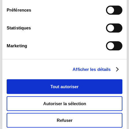
consentement
développer ses missions sur le volet de la communication
Préférences
opérationnelle au sein son entreprise. Il s'étend sur une
durée d'environ 150 heures et permet: de savoir utiliser les
fonctionnalités avancées des…
Statistiques
5 modules obligatoires + 1 module facultatif
Marketing
Le professionnel en gestion administrative (b)
Afficher les détails
Ce profil de formation s'adresse à tout gestionnaire
administratif et logistique qui souhaite mieux maîtriser ses
Tout autoriser
pratiques dans l'utilisation de ses outils quotidiens,
proposer des projets d'amélioration continue et
Autoriser la sélection
développer ses missions sur le volet de la communication
opérationnelle au sein son entreprise. Il s'étend sur une
durée d'environ 150 heures et permet: de savoir utiliser les
Refuser
fonctionnalités avancées des…