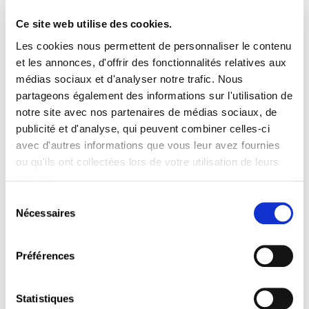
C1321
Ce site web utilise des cookies.
Les fonctionnalités avancées de MS-Excel
Les cookies nous permettent de personnaliser le contenu
et les annonces, d'offrir des fonctionnalités relatives aux
médias sociaux et d'analyser notre trafic. Nous
partageons également des informations sur l'utilisation de
notre site avec nos partenaires de médias sociaux, de
publicité et d'analyse, qui peuvent combiner celles-ci
C1301
avec d'autres informations que vous leur avez fournies
L’essentiel sur MS-Outlook et le Web
ou qu'ils ont collectées lors de votre utilisation de leurs
services.
Sélection
Nécessaires
du
consentement
C5028
Préférences
Moins stressé, plus efficace
Statistiques