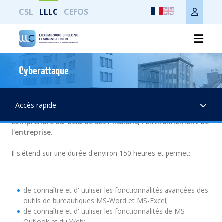
CSL
LLLC
CEFOS
L'avisé en gestion administrative (a)
Cyberattaque
Ce parcours de formation s'adresse à tout gestionnaire
administratif et logistique qui souhaite consolider ses
Accès rapide
pratiques dans l'utilisation de ses outils quotidiens et
comprendre au-delà de ses missions, l'environnement de
l'entreprise.
Il s'étend sur une durée d'environ 150 heures et permet:
de connaître et d' utiliser les fonctionnalités avancées des
outils de bureautiques MS-Word et MS-Excel;
de connaître et d' utiliser les fonctionnalités de MS-
Outlook et du Web;