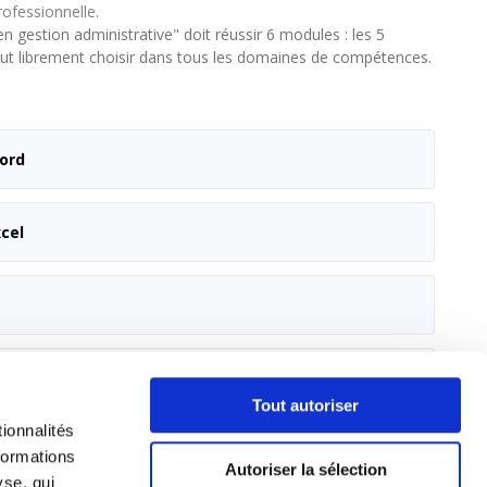
rofessionnelle.
n gestion administrative" doit réussir 6 modules : les 5
peut librement choisir dans tous les domaines de compétences.
Word
cel
Tout autoriser
ale
ionnalités
formations
Autoriser la sélection
yse, qui
otidien
s ont