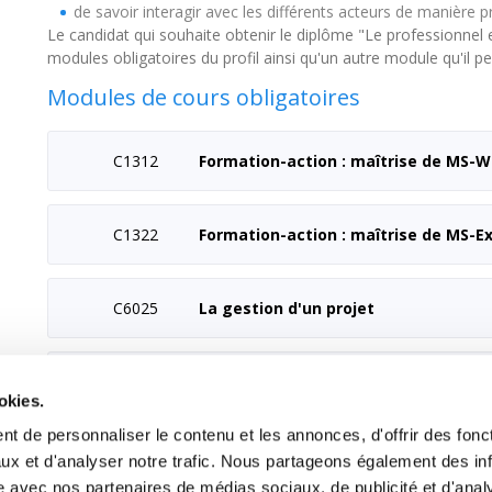
de savoir interagir avec les différents acteurs de manière p
Le candidat qui souhaite obtenir le diplôme "Le professionnel e
modules obligatoires du profil ainsi qu'un autre module qu'il 
Modules de cours obligatoires
C1312
Formation-action : maîtrise de MS-
C1322
Formation-action : maîtrise de MS-Ex
C6025
La gestion d'un projet
okies.
C4026
Les bases de la communication digit
t de personnaliser le contenu et les annonces, d'offrir des fonct
ux et d'analyser notre trafic. Nous partageons également des in
site avec nos partenaires de médias sociaux, de publicité et d'anal
C5027
Communiquer avec son équipe au qu
 avec d'autres informations que vous leur avez fournies ou qu'il