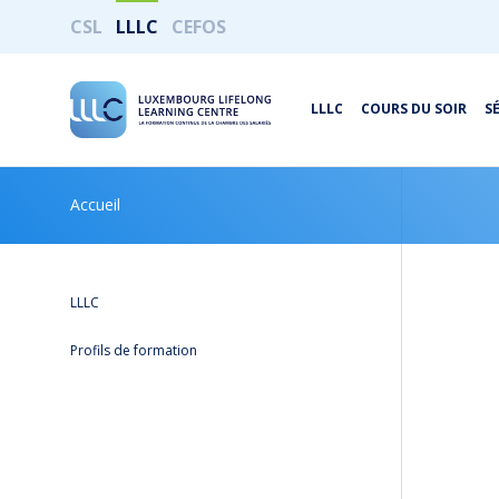
CSL
LLLC
CEFOS
LLLC
COURS DU SOIR
S
Accueil
LLLC
Profils de formation