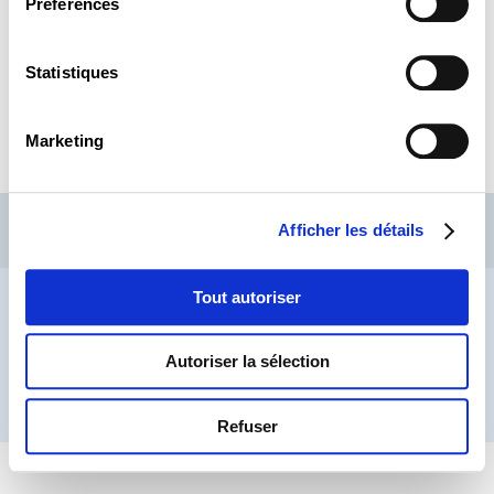
Préférences
Présentation
Statistiques
LIRE
Marketing
CSL
LLLC
CEFOS
Afficher les détails
Contact
Inscription Newsletters
Tout autoriser
Mention légale
Protection des données
Lanceurs d’alerte
Autoriser la sélection
® LIFELONG LEARNING CENTRE 2026
Refuser