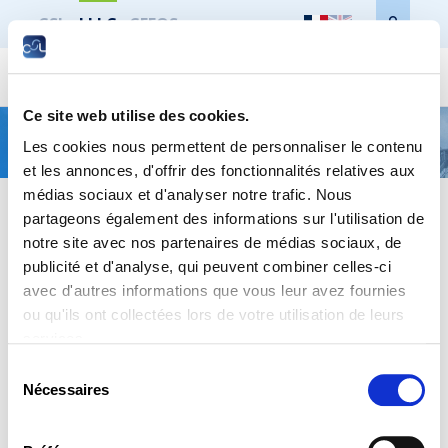
CSL
LLLC
CEFOS
Ce site web utilise des cookies.
Imprimer toute la page
Présentation
Les cookies nous permettent de personnaliser le contenu
et les annonces, d'offrir des fonctionnalités relatives aux
médias sociaux et d'analyser notre trafic. Nous
COURS en BLENDED LEARNING
partageons également des informations sur l'utilisation de
Cette formule mixte en présentiel et à distance permet de
notre site avec nos partenaires de médias sociaux, de
profiter de la richesse des échanges et de s’organiser pour un
publicité et d'analyse, qui peuvent combiner celles-ci
meilleur équilibre entre vie professionnelle et vie personnelle.
avec d'autres informations que vous leur avez fournies
ou qu'ils ont collectées lors de votre utilisation de leurs
services.
Trouvez tous les cours en blended learning
ICI
.
Sélection
Nécessaires
du
consentement
Topic suivant