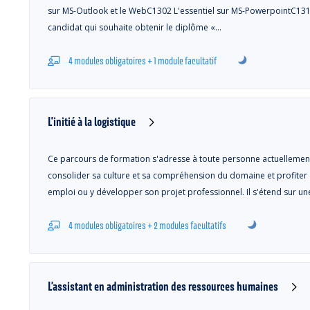
sur MS-Outlook et le WebC1302 L'essentiel sur MS-PowerpointC1310
candidat qui souhaite obtenir le diplôme «…
4 modules obligatoires + 1 module facultatif
L'initié à la logistique
Ce parcours de formation s'adresse à toute personne actuellement 
consolider sa culture et sa compréhension du domaine et profiter 
emploi ou y développer son projet professionnel. Il s'étend sur un
4 modules obligatoires + 2 modules facultatifs
L’assistant en administration des ressources humaines