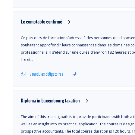
Le comptable confirmé
Ce parcours de formation s’adresse à des personnes qui disposen
souhaitent approfondir leurs connaissances dans les domaines compt
professionnelle. Il s'étend sur une durée d'environ 182 heures et pe
lire et…
7 modules obligatoires
Diploma in Luxembourg taxation
The aim of this training path is to provide participants with both 
well as an insight into its practical application. The course is des
prospective accountants. The total course duration is 120 hours. Th