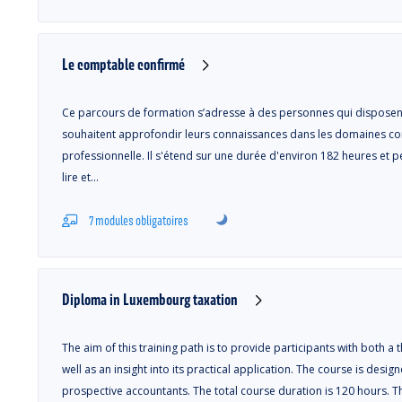
Le comptable confirmé
Ce parcours de formation s’adresse à des personnes qui disposen
souhaitent approfondir leurs connaissances dans les domaines compt
professionnelle. Il s'étend sur une durée d'environ 182 heures et pe
lire et…
7 modules obligatoires
Diploma in Luxembourg taxation
The aim of this training path is to provide participants with both 
well as an insight into its practical application. The course is des
prospective accountants. The total course duration is 120 hours. Th