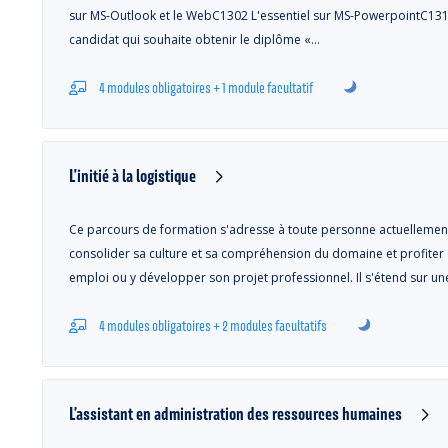
sur MS-Outlook et le WebC1302 L'essentiel sur MS-PowerpointC1310
candidat qui souhaite obtenir le diplôme «…
4 modules obligatoires + 1 module facultatif
L'initié à la logistique
Ce parcours de formation s'adresse à toute personne actuellement 
consolider sa culture et sa compréhension du domaine et profiter 
emploi ou y développer son projet professionnel. Il s'étend sur un
4 modules obligatoires + 2 modules facultatifs
L’assistant en administration des ressources humaines