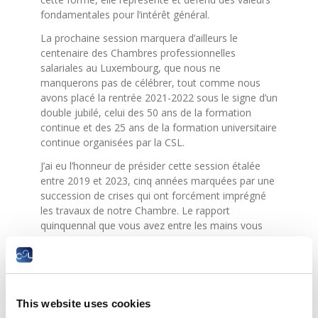
fondamentales pour l’intérêt général.
La prochaine session marquera d’ailleurs le
centenaire des Chambres professionnelles
salariales au Luxembourg, que nous ne
manquerons pas de célébrer, tout comme nous
avons placé la rentrée 2021-2022 sous le signe d’un
double jubilé, celui des 50 ans de la formation
continue et des 25 ans de la formation universitaire
continue organisées par la CSL.
J’ai eu l’honneur de présider cette session étalée
entre 2019 et 2023, cinq années marquées par une
succession de crises qui ont forcément imprégné
les travaux de notre Chambre. Le rapport
quinquennal que vous avez entre les mains vous
présente les temps forts de nos activités sur cette
période.
Dès 2020, la pandémie de Covid-19 a créé une
situation sans précédent pour l’économie nationale.
This website uses cookies
La CSL s’est attelée à assurer la continuité de ses