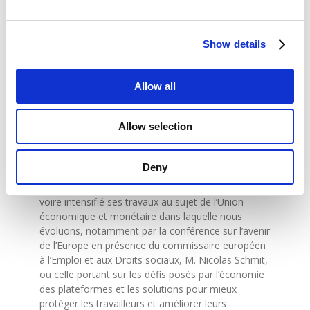
retrouve aussi sur improof.lu.
La CSL a lancé cette nouvelle plateforme de
réflexion dont le but est d’alimenter le débat public
Show details
et politique en faveur du développement d’une
économie juste et durable par des contributions de
chercheurs et experts oeuvrant sur ces questions
Allow all
en dehors du cercle syndical.
La publication de l’ouvrage et l’exposition très
Allow selection
remarquées sur la pauvreté au Luxembourg,
intitulés « Les exclus du festin », ont été initiées par
Claude Frisoni et Raymond Reuter.
Deny
Immanquablement, notre Chambre a poursuivi,
voire intensifié ses travaux au sujet de l’Union
économique et monétaire dans laquelle nous
évoluons, notamment par la conférence sur l’avenir
de l’Europe en présence du commissaire européen
à l’Emploi et aux Droits sociaux, M. Nicolas Schmit,
ou celle portant sur les défis posés par l’économie
des plateformes et les solutions pour mieux
protéger les travailleurs et améliorer leurs