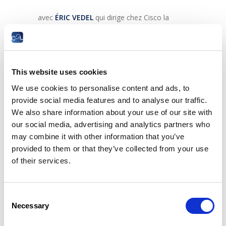
avec
ÉRIC VEDEL
qui dirige chez Cisco la
pratique Conseil auprès des Responsables
Sécurité des Systèmes d‘Information
(RSSIs)/Chief Information Security Officers
(CISOs).
This website uses cookies
Thème :
We use cookies to personalise content and ads, to
Les cyberattaques ont changé de dimension
provide social media features and to analyse our traffic.
du fait des nouveaux modes de travail, des
We also share information about your use of our site with
nouveaux modes de consommation de l’IT et
our social media, advertising and analytics partners who
d’un contexte géopolitique plus qu’incertain.
En 2021, le déferlement d’attaques diverses
may combine it with other information that you’ve
et variées a paralysé différents secteurs
provided to them or that they’ve collected from your use
d’activité.
of their services.
Il importe d‘esquisser le panorama de la
menace informatique, de proposer des
perspectives d’évolution à court/moyen terme
Consent
et d‘explorer les possibles formes de parades
Necessary
Selection
et de bonnes pratiques à adopter.