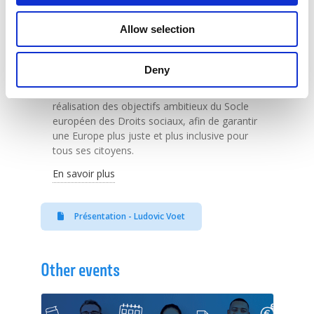
renforcer la coordination entre les États
membres, de promouvoir un dialogue social
Allow selection
inclusif avec les partenaires sociaux, et de
veiller à ce que les politiques économiques
européennes soient alignées sur les objectifs
Deny
sociaux. En résumé, elle visera à mobiliser les
acteurs concernés pour accélérer la
réalisation des objectifs ambitieux du Socle
européen des Droits sociaux, afin de garantir
une Europe plus juste et plus inclusive pour
tous ses citoyens.
En savoir plus
Présentation - Ludovic Voet
Other events