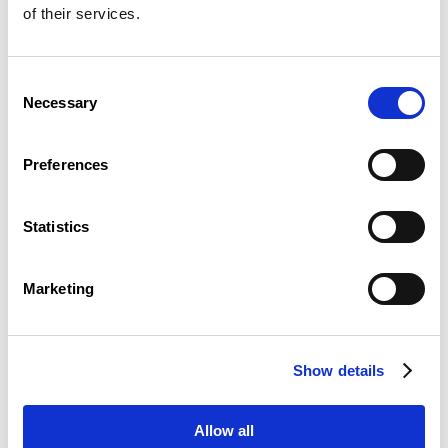
travers l’Europe. Cependant, il ne manquera
of their services.
pas de souligner les limites actuelles de sa
mise en œuvre et les lacunes persistantes,
notamment en matière de précarité de
Consent
l’emploi, de salaires équitables et de
Necessary
Selection
protection sociale universelle.
La déclaration de La Hulpe d’avril 2024 sera
Preferences
également examinée de près, offrant une
opportunité de réévaluation des
engagements pris par les États membres
Statistics
pour faire avancer l’agenda social européen.
Voet appellera à une action plus vigoureuse
de la part des institutions européennes et des
Marketing
gouvernements nationaux pour garantir que
les principes du Socle européen des Droits
sociaux se concrétisent dans la législation et
les politiques nationales.
Show details
La conférence offrira également une plate-
forme pour discuter des prochaines étapes
cruciales, notamment la nécessité de
Allow all