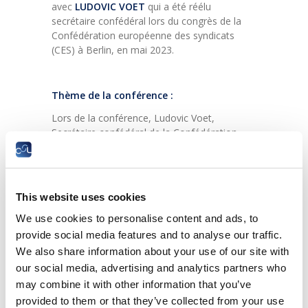
avec
LUDOVIC VOET
qui a été réélu
secrétaire confédéral lors du congrès de la
Confédération européenne des syndicats
(CES) à Berlin, en mai 2023.
Thème de la conférence :
Lors de la conférence, Ludovic Voet,
Secrétaire confédéral de la Confédération
européenne des syndicats (CES), exposera un
bilan du Socle européen des Droits sociaux,
mettant en lumière à la fois ses avancées
tangibles et ses défis persistants dans un
This website uses cookies
contexte d’incertitude économique et sociale.
We use cookies to personalise content and ads, to
Il soulignera les succès concrets obtenus
provide social media features and to analyse our traffic.
entre autres depuis le sommet social de
We also share information about your use of our site with
Porto en mai 2021, mettant en évidence les
our social media, advertising and analytics partners who
mesures prises pour renforcer les droits des
travailleurs, promouvoir l’égalité des genres,
may combine it with other information that you’ve
et améliorer l’accès à la protection sociale à
provided to them or that they’ve collected from your use