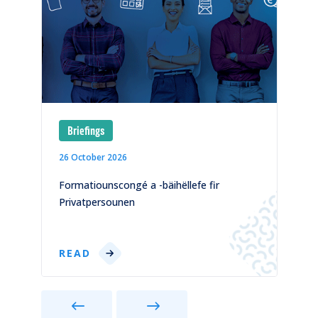
Briefings
26 October 2026
1
)
Formatiounscongé a -bäihëllefe fir
C
Privatpersounen
p
READ