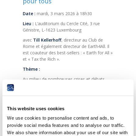
pour tous
Date :
mardi, 3 mars 2026 à 18h30
Lieu :
L’auditorium du Cercle Cité, 3 rue
Génistre, L-1623 Luxembourg
avec
Till Kellerhoff
, directeur au Club de
Rome et également directeur de Earth4All. Il
est coauteur des best-sellers : « Earth for All »
et « Tax the Rich ».
Thème :
Au milieu de nombreuses crises et débats
sociaux exacerbés, de plus en plus de
personnes risquent de perdre l’espoir d’un
avenir meilleur. Les défis semblent trop
grands, toutes les crises semblent trop
This website uses cookies
difficiles à surmonter ensemble.
We use cookies to personalise content and ads, to
Pour maîtriser certains problèmes, les acteurs
provide social media features and to analyse our traffic.
politiques, dont le gouvernement
We also share information about your use of our site with
luxembourgeois, veulent alors miser sur