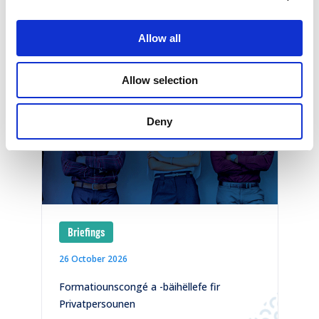
Allow all
Other events
Allow selection
Deny
Briefings
26 October 2026
1
)
Formatiounscongé a -bäihëllefe fir
C
Privatpersounen
p