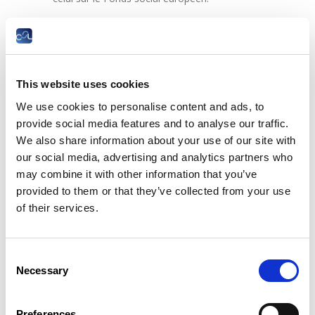
Conseiller technique sur les questions
juridiques, économiques et politiques au
niveau européen, il suit activement, entre
autres, les politiques nationales et
européennes de formation professionnelle
This website uses cookies
comme agent de liaison syndical pour le
We use cookies to personalise content and ads, to
semestre européen.
provide social media features and to analyse our traffic.
We also share information about your use of our site with
Thème de la conférence :
our social media, advertising and analytics partners who
may combine it with other information that you’ve
En France le dispositif du Compte personnel
provided to them or that they’ve collected from your use
de formation (CPF) a été créé par les
of their services.
interlocuteurs sociaux en 2013 et instauré par
la loi de 2014 relative à la formation
professionnelle, à l’emploi et à la démocratie
sociale. Chaque personne dispose d’un CPF,
Consent
ouvert dès son entrée dans la vie active, qui
Necessary
Selection
lui permet de cumuler des droits à la
formation, acquis au titre de son activité
professionnelle, et de les utiliser tout au long
Preferences