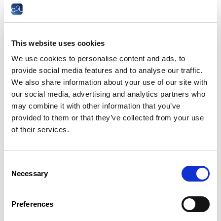
non de l’évolution des droits des femmes et
de leur rôle dans la société.
La CSL, en partenariat avec le CID|Fraen an
Gender, invite les auteures à discuter de leurs
This website uses cookies
œuvres, tout en tentant de déterminer si en
We use cookies to personalise content and ads, to
l’an 2023, le message porté par les deux
provide social media features and to analyse our traffic.
ouvrages revêt toujours la même importance.
We also share information about your use of our site with
our social media, advertising and analytics partners who
Intervenantes de la table ronde :
may combine it with other information that you’ve
provided to them or that they’ve collected from your use
GERMAINE GOETZINGER
of their services.
Spécialiste en littérature et historienne,
ancienne directrice du Centre national de
littérature
Consent
COLETTE KUTTEN
Necessary
Selection
Co-fondatrice et membre du comité du
CID|Fraen an Gender, enseignante
pensionnée
Preferences
DANIELA LIEB
Collaboratrice scientifique – Centre national