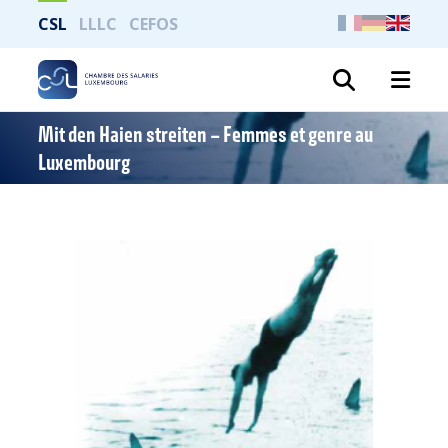
CSL
LLLC
CEFOS
Search
Mit den Haien streiten – Femmes et genre au
Luxembourg