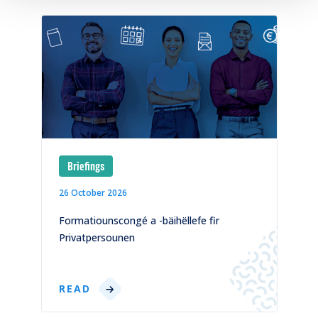
Briefings
26 October 2026
1
)
Formatiounscongé a -bäihëllefe fir
C
Privatpersounen
p
READ