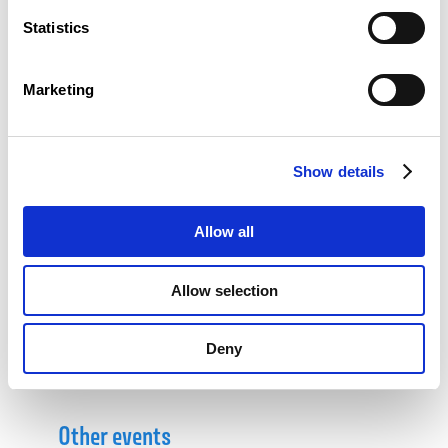
de littérature Mersch, historienne et
Statistics
scientifique littéraire
MADDY MULHEIMS-HINKEL
Première conseillère de gouvernement
Marketing
honoraire
RENÉE WAGENER
Historienne
Show details
En savoir plus
Allow all
La table ronde se tiendra en luxembourgeois.
Une traduction en français sera assurée.
Allow selection
Deny
Other events