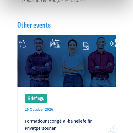
traduction en français est assurée.
Other events
Briefings
26 October 2026
1
)
Formatiounscongé a -bäihëllefe fir
C
Privatpersounen
p