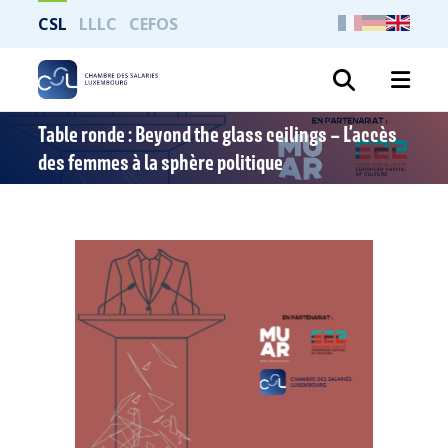
CSL
LLLC
CEFOS
Search
Table ronde : Beyond the glass ceilings – L’accès
des femmes à la sphère politique