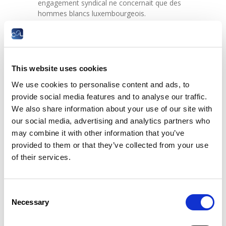
engagement syndical ne concernait que des
hommes blancs luxembourgeois.
Les femmes étaient plutôt freinées et
empêchées par de multiples plafonds de «
verre » (glass ceilings).
Si aujourd’hui ces plafonds de « verre » n’ont
This website uses cookies
pas encore disparu, loin de là, force est de
We use cookies to personalise content and ads, to
constater que de plus en plus de femmes ont
provide social media features and to analyse our traffic.
néanmoins réussi à percer ces plafonds,
We also share information about your use of our site with
notamment en devenant présidente de
syndicat, députée ou ministre.
our social media, advertising and analytics partners who
may combine it with other information that you’ve
Pour jeter un oeil sur les mécanismes qui ont
provided to them or that they’ve collected from your use
empêché et continuent de freiner une bonne
of their services.
représentation des femmes et de leurs
backgrounds professionnels en politique, le
MUAR – Musée vun der Aarbecht invite des
femmes qui sous différentes formes ont
Consent
réussi à percer différents plafonds de « verre
Necessary
Selection
» à une table ronde pour échanger leur
expérience.