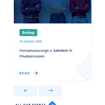
Briefings
26 October 2026
1
)
Formatiounscongé a -bäihëllefe fir
C
Privatpersounen
p
READ
ALL OUR EVENTS