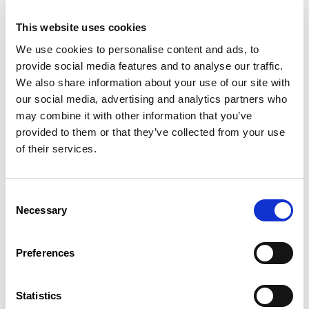
supérieur (Master, Bachelor, BTS – Brevet
de technicien supérieur).
This website uses cookies
Voie supplémentaire d’accès aux diplômes, la
We use cookies to personalise content and ads, to
VAE permet de faire reconnaître des acquis
provide social media features and to analyse our traffic.
résultant des apprentissages formels, non
We also share information about your use of our site with
formels ou informels. Elle valorise les
our social media, advertising and analytics partners who
individus et facilite la formation tout au long
may combine it with other information that you’ve
de la vie.
provided to them or that they’ve collected from your use
La VAE concerne tous les publics, quels que
of their services.
soient l’âge, le niveau d’études ou la situation
professionnelle.
Les candidats à la VAE doivent avoir exercé,
Consent
de manière rémunérée ou bénévole, en
Necessary
Selection
continu ou non, leur activité pendant une
durée totale de trois ans au moins, soit 5.000
heures. Le diplôme pour lequel une demande
Preferences
de VAE est sollicitée doit être en rapport avec
l’activité exercée.
Statistics
La participation est gratuite, l’inscription