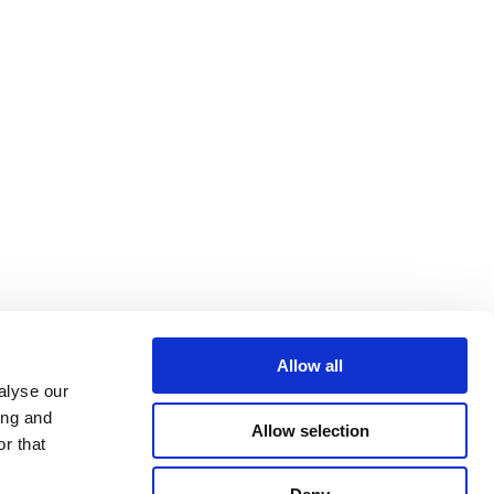
Allow all
alyse our
ing and
Allow selection
r that