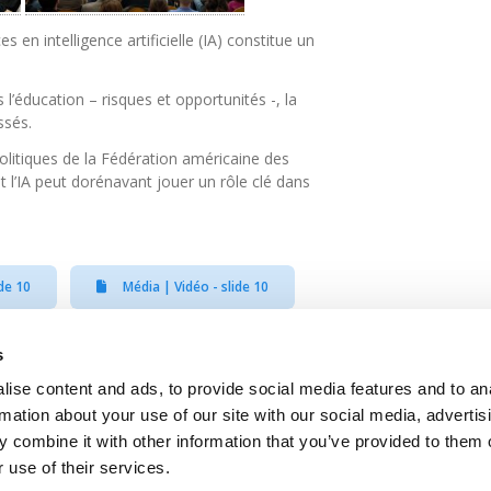
 en intelligence artificielle (IA) constitue un
l’éducation – risques et opportunités -, la
ssés.
politiques de la Fédération américaine des
l’IA peut dorénavant jouer un rôle clé dans
de 10
Média | Vidéo - slide 10
s
ise content and ads, to provide social media features and to an
Contact
Jobs
Newsletters registration
rmation about your use of our site with our social media, advertis
 combine it with other information that you’ve provided to them o
 use of their services.
Legal notice
Data protection
Whistleblowers