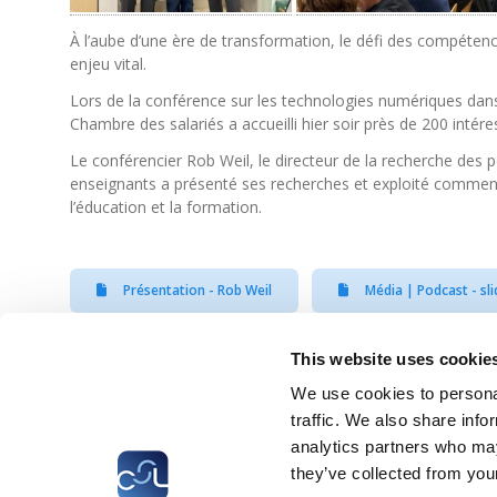
À l’aube d’une ère de transformation, le défi des compétences
enjeu vital.
Lors de la conférence sur les technologies numériques dans 
Chambre des salariés a accueilli hier soir près de 200 intére
Le conférencier Rob Weil, le directeur de la recherche des 
enseignants a présenté ses recherches et exploité comment 
l’éducation et la formation.
Présentation - Rob Weil
Média | Podcast - sli
This website uses cookie
We use cookies to personal
CSL
LLLC
CEFOS
traffic. We also share info
analytics partners who may
they’ve collected from your
® CHAMBER OF EMPLOYEES 2026