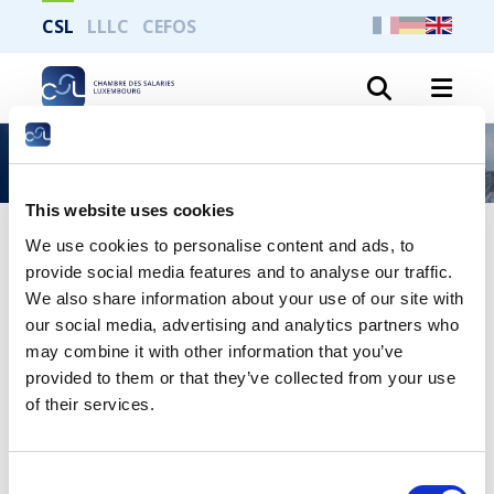
CSL
LLLC
CEFOS
Search
Dialogue – Panorama social 2025
This website uses cookies
We use cookies to personalise content and ads, to
Le Panorama Social 2025 de la Chambre des
provide social media features and to analyse our traffic.
salariés dresse un portrait social du Luxembourg
en rassemblant des données éparses pour créer
We also share information about your use of our site with
une vue d’ensemble de la situation socio-
our social media, advertising and analytics partners who
économique du pays et pour la replacer dans le
may combine it with other information that you’ve
contexte européen.
provided to them or that they’ve collected from your use
Cette publication s’attache notamment aux
of their services.
différentes dimensions de l’inégalité : revenus et
salaires, santé, fiscalité… qui, en se renforçant
mutuellement, ont un impact négatif sur le niveau
Consent