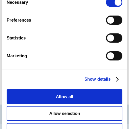
de vie des individus et risquent de les faire basculer
Necessary
Selection
dans la pauvreté. C’est pourquoi la CSL garde un
œil attentif sur les inégalités et met en lumière
leurs conséquences sur les différentes catégories
Preferences
de ménages.
La CSL consacre également une partie de son
Statistics
Panorama au chômage et à l’emploi en analysant
de manière approfondie les indicateurs
couramment utilisés (taux de chômage, taux
Marketing
d’emploi…). Elle met aussi l’accent sur les formes
atypiques de travail (temps partiel, intérim…) et
leurs répercussions sur les conditions d’emploi et
de vie des individus.
Show details
2025-09_Panorama2025_COMPLET_WEB
Allow all
CSL
LLLC
CEFOS
Allow selection
Contact
Jobs
Newsletters registration