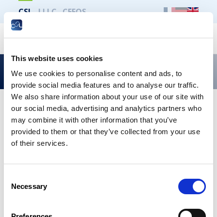
CSL
LLLC
CEFOS
Search
This website uses cookies
La CSL critique le nouveau régime des aides à
We use cookies to personalise content and ads, to
l’électromobilité
provide social media features and to analyse our traffic.
We also share information about your use of our site with
our social media, advertising and analytics partners who
Publié le 11 juillet 2024
may combine it with other information that you’ve
La CSL critique le nouveau régime
provided to them or that they’ve collected from your use
des aides à l’électromobilité
of their services.
Dans son avis relatif au nouveau régime des aides
financières pour la promotion des véhicules à
Consent
faibles émissions CO2, la CSL critique la baisse
Necessary
Selection
généralisée du niveau des aides étatiques.
Preferences