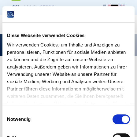
CSL
LLLC
CEFOS
Suche
Diese Webseite verwendet Cookies
La CSL critique le nouveau régime des aides à
Wir verwenden Cookies, um Inhalte und Anzeigen zu
l’électromobilité
personalisieren, Funktionen für soziale Medien anbieten
zu können und die Zugriffe auf unsere Website zu
analysieren. Außerdem geben wir Informationen zu Ihrer
Publié le 11 juillet 2024
Verwendung unserer Website an unsere Partner für
La CSL critique le nouveau régime
soziale Medien, Werbung und Analysen weiter. Unsere
des aides à l’électromobilité
Partner führen diese Informationen möglicherweise mit
weiteren Daten zusammen, die Sie ihnen bereitgestellt
Dans son avis relatif au nouveau régime des aides
haben oder die sie im Rahmen Ihrer Nutzung der Dienste
financières pour la promotion des véhicules à
gesammelt haben.
Einwilligungsauswahl
faibles émissions CO2, la CSL critique la baisse
Notwendig
généralisée du niveau des aides étatiques.