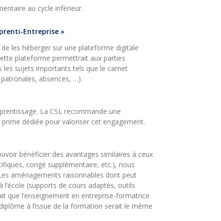
ntaire au cycle inférieur.
prenti-Entreprise »
 de les héberger sur une plateforme digitale
 Cette plateforme permettrait aux parties
 les sujets importants tels que le carnet
u patronales, absences, …).
’apprentissage. La CSL recommande une
u prime dédiée pour valoriser cet engagement.
uvoir bénéficier des avantages similaires à ceux
ifiques, congé supplémentaire, etc.), nous
é. Les aménagements raisonnables dont peut
à l’école (supports de cours adaptés, outils
ait que l’enseignement en entreprise-formatrice
diplôme à l’issue de la formation serait le même