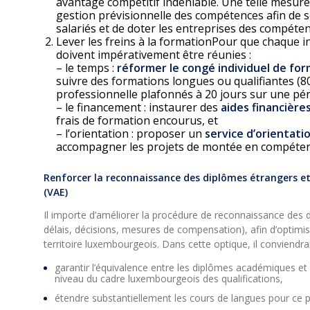
avantage compétitif indéniable. Une telle mesure 
gestion prévisionnelle des compétences afin de s
salariés et de doter les entreprises des compéten
Lever les freins à la formationPour que chaque in
doivent impérativement être réunies :
– le temps :
réformer le congé individuel de fo
suivre des formations longues ou qualifiantes (80
professionnelle plafonnés à 20 jours sur une péri
– le financement : instaurer des
aides financière
frais de formation encourus, et
– l’orientation : proposer un
service d’orientati
accompagner les projets de montée en compétenc
Renforcer la reconnaissance des diplômes étrangers et 
(VAE)
Il importe d’améliorer la procédure de reconnaissance des d
délais, décisions, mesures de compensation), afin d’optimis
territoire luxembourgeois. Dans cette optique, il conviendrai
garantir l’équivalence entre les diplômes académiques e
niveau du cadre luxembourgeois des qualifications,
étendre substantiellement les cours de langues pour ce p