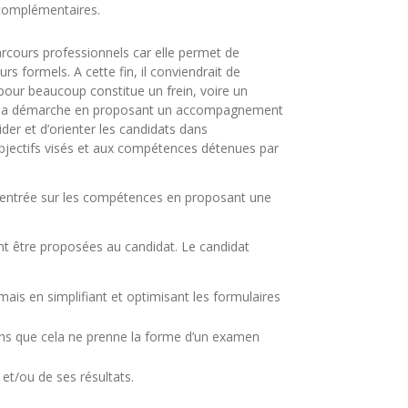
 complémentaires.
parcours professionnels car elle permet de
 formels. A cette fin, il conviendrait de
i pour beaucoup constitue un frein, voire un
r la démarche en proposant un accompagnement
ider et d’orienter les candidats dans
 objectifs visés et aux compétences détenues par
e centrée sur les compétences en proposant une
ent être proposées au candidat. Le candidat
 mais en simplifiant et optimisant les formulaires
ns que cela ne prenne la forme d’un examen
et/ou de ses résultats.