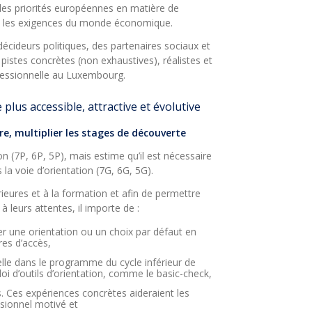
 les priorités européennes en matière de
s et les exigences du monde économique.
écideurs politiques, des partenaires sociaux et
istes concrètes (non exhaustives), réalistes et
fessionnelle au Luxembourg.
 plus accessible, attractive et évolutive
re, multiplier les stages de découverte
n (7P, 6P, 5P), mais estime qu’il est nécessaire
 la voie d’orientation (7G, 6G, 5G).
ieures et à la formation et afin de permettre
 leurs attentes, il importe de :
ter une orientation ou un choix par défaut en
res d’accès,
elle dans le programme du cycle inférieur de
 d’outils d’orientation, comme le basic-check,
s. Ces expériences concrètes aideraient les
ssionnel motivé et