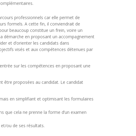
 complémentaires.
parcours professionnels car elle permet de
 formels. A cette fin, il conviendrait de
i pour beaucoup constitue un frein, voire un
r la démarche en proposant un accompagnement
ider et d’orienter les candidats dans
 objectifs visés et aux compétences détenues par
e centrée sur les compétences en proposant une
ent être proposées au candidat. Le candidat
 mais en simplifiant et optimisant les formulaires
ns que cela ne prenne la forme d’un examen
et/ou de ses résultats.