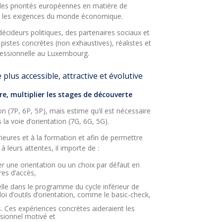
 les priorités européennes en matière de
s et les exigences du monde économique.
écideurs politiques, des partenaires sociaux et
istes concrètes (non exhaustives), réalistes et
fessionnelle au Luxembourg.
 plus accessible, attractive et évolutive
re, multiplier les stages de découverte
n (7P, 6P, 5P), mais estime qu’il est nécessaire
 la voie d’orientation (7G, 6G, 5G).
ieures et à la formation et afin de permettre
 leurs attentes, il importe de :
ter une orientation ou un choix par défaut en
res d’accès,
elle dans le programme du cycle inférieur de
 d’outils d’orientation, comme le basic-check,
s. Ces expériences concrètes aideraient les
ssionnel motivé et