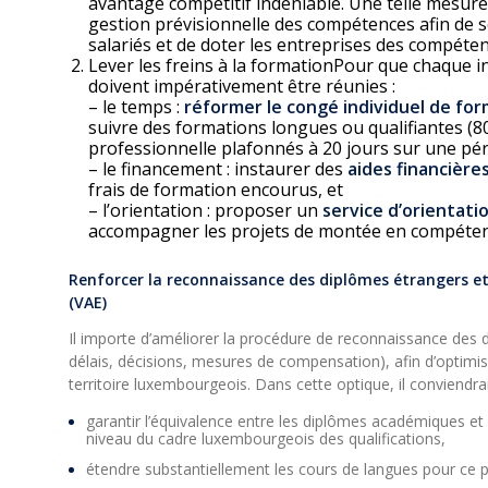
avantage compétitif indéniable. Une telle mesure 
gestion prévisionnelle des compétences afin de s
salariés et de doter les entreprises des compéten
Lever les freins à la formationPour que chaque in
doivent impérativement être réunies :
– le temps :
réformer le congé individuel de fo
suivre des formations longues ou qualifiantes (80
professionnelle plafonnés à 20 jours sur une péri
– le financement : instaurer des
aides financière
frais de formation encourus, et
– l’orientation : proposer un
service d’orientati
accompagner les projets de montée en compétenc
Renforcer la reconnaissance des diplômes étrangers et 
(VAE)
Il importe d’améliorer la procédure de reconnaissance des d
délais, décisions, mesures de compensation), afin d’optimis
territoire luxembourgeois. Dans cette optique, il conviendrai
garantir l’équivalence entre les diplômes académiques e
niveau du cadre luxembourgeois des qualifications,
étendre substantiellement les cours de langues pour ce p