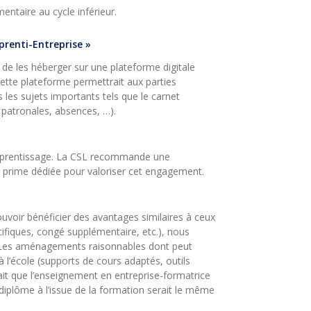
ntaire au cycle inférieur.
prenti-Entreprise »
 de les héberger sur une plateforme digitale
 Cette plateforme permettrait aux parties
 les sujets importants tels que le carnet
u patronales, absences, …).
’apprentissage. La CSL recommande une
u prime dédiée pour valoriser cet engagement.
uvoir bénéficier des avantages similaires à ceux
ifiques, congé supplémentaire, etc.), nous
é. Les aménagements raisonnables dont peut
à l’école (supports de cours adaptés, outils
ait que l’enseignement en entreprise-formatrice
diplôme à l’issue de la formation serait le même