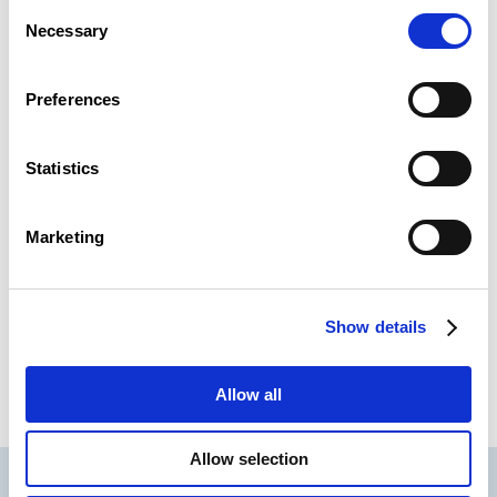
Consent
Necessary
Selection
Preferences
Vous avez gagné un bon cadeau d’une valeur de
200€ à faire valoir sur une ou plusieurs formations
continues ou certifications proposées par le
Statistics
Luxembourg Lifelong Learning Centre (LLLC).
Le bon cadeau est valable pour l’année
Marketing
académique 2025/2026 et 2026/2027.
Il ne peut être ni échangé, ni converti en espèce, ni
ne vaut pour le règlement d’une facture en cours.
Show details
Pour plus d’informations veuillez contacter le LLLC
par téléphone +352 27 494 600 ou par email
formation@LLLC.lu.
Allow all
Allow selection
CSL
LLLC
CEFOS