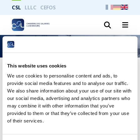
CSL
LLLC
CEFOS
Search
Règlement – Bon cadeau – Business Run 2025
This website uses cookies
Publié le 18 septembre 2025
We use cookies to personalise content and ads, to
Règlement – Bon cadeau –
provide social media features and to analyse our traffic.
Business Run 2025
We also share information about your use of our site with
our social media, advertising and analytics partners who
may combine it with other information that you’ve
provided to them or that they’ve collected from your use
of their services.