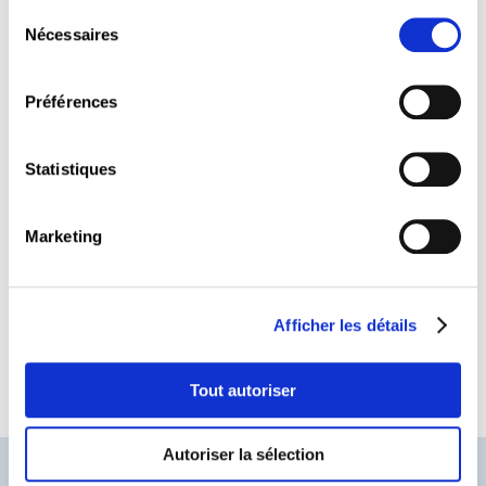
Sélection
Nécessaires
du
consentement
Préférences
Vous avez gagné un bon cadeau d’une valeur de
200€ à faire valoir sur une ou plusieurs formations
continues ou certifications proposées par le
Statistiques
Luxembourg Lifelong Learning Centre (LLLC).
Le bon cadeau est valable pour l’année
Marketing
académique 2025/2026 et 2026/2027.
Il ne peut être ni échangé, ni converti en espèce, ni
ne vaut pour le règlement d’une facture en cours.
Afficher les détails
Pour plus d’informations veuillez contacter le LLLC
par téléphone +352 27 494 600 ou par email
formation@LLLC.lu.
Tout autoriser
Autoriser la sélection
CSL
LLLC
CEFOS