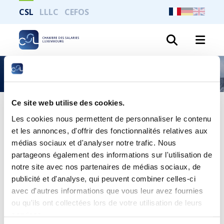
CSL
LLLC
CEFOS
Recher
Règlement – Bon cadeau – Business Run 2025
Ce site web utilise des cookies.
Publié le 18 septembre 2025
Les cookies nous permettent de personnaliser le contenu
Règlement – Bon cadeau –
et les annonces, d'offrir des fonctionnalités relatives aux
médias sociaux et d'analyser notre trafic. Nous
Business Run 2025
partageons également des informations sur l'utilisation de
notre site avec nos partenaires de médias sociaux, de
publicité et d'analyse, qui peuvent combiner celles-ci
avec d'autres informations que vous leur avez fournies
ou qu'ils ont collectées lors de votre utilisation de leurs
services.