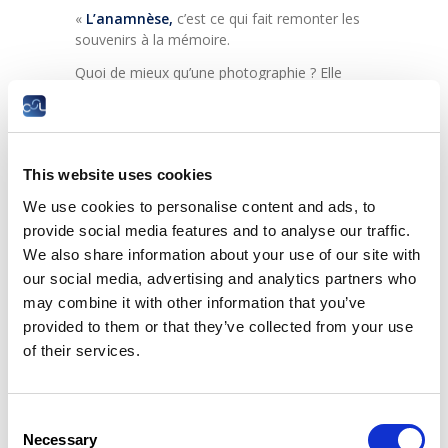
«
L’anamnèse,
c’est ce qui fait remonter les
souvenirs à la mémoire.
Quoi de mieux qu’une photographie ? Elle
vous contraint de tâtonner le souvenir de vos
expériences dans le cours de vos propres
pensées en écho à votre histoire singulière.
Et pourtant, l’esprit humain est ainsi fait que
This website uses cookies
nous nous souvenons quelquefois, sans
We use cookies to personalise content and ads, to
savoir comment, des parcelles d’évènements
provide social media features and to analyse our traffic.
concernant l’histoire de nos parents ou de
nos grands-parents sans que personne ne
We also share information about your use of our site with
nous en ait jamais parlé. Cela est
our social media, advertising and analytics partners who
probablement cette part de l’esprit humain
may combine it with other information that you’ve
que nous ne connaîtrons jamais mais qui
provided to them or that they’ve collected from your use
appartient à l’humanité toute entière.
of their services.
C’est à cette part de l’esprit que s’adressent
mes photos avec ses 4 thèmes :
Consent
Ma Moselle en commun
Necessary
Selection