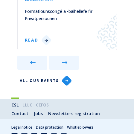
)
Formatiounscongé a -bäihëllefe fir
C
Privatpersounen
p
READ
ALL OUR EVENTS
CSL
LLLC
CEFOS
Contact
Jobs
Newsletters registration
Legal notice
Data protection
Whistleblowers