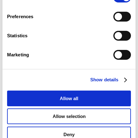
La FenTsch, paysages postindustriels
Cathédrales d’acier
Preferences
Lilith, la femme primordiale »,
Marc
Olenine
Statistics
Marketing
Show details
Allow all
Allow selection
Si vous souhaitez contacter l’artiste :
marc.olenine@gmail.com
| Tél. +336 80 07
Deny