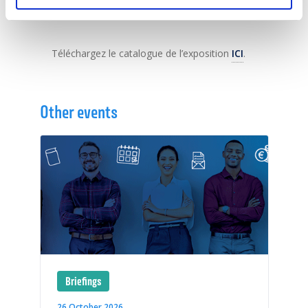
52 44
Téléchargez le catalogue de l’exposition
ICI
.
Other events
Briefings
26 October 2026
1