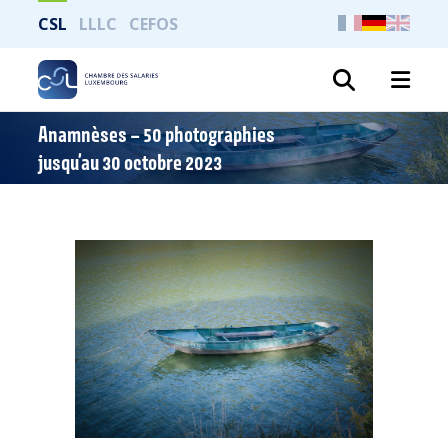
CSL
LLLC
CEFOS
Suche
Anamnèses – 50 photographies
jusqu’au 30 octobre 2023