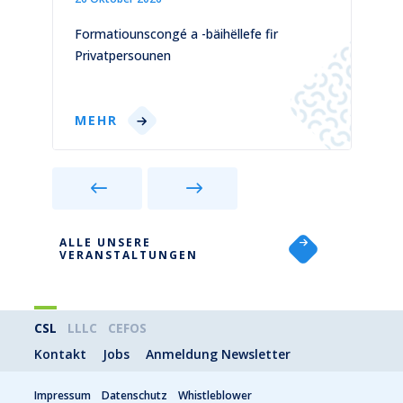
)
Formatiounscongé a -bäihëllefe fir
C
Privatpersounen
p
MEHR
ALLE UNSERE
VERANSTALTUNGEN
CSL
LLLC
CEFOS
Kontakt
Jobs
Anmeldung Newsletter
Impressum
Datenschutz
Whistleblower