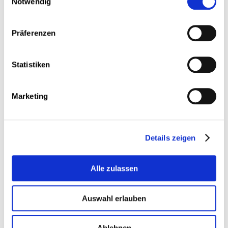
Notwendig
La FenTsch, paysages postindustriels
Cathédrales d’acier
Lilith, la femme primordiale »,
Marc
Präferenzen
Olenine
Statistiken
Marketing
Details zeigen
Alle zulassen
Auswahl erlauben
Si vous souhaitez contacter l’artiste :
marc.olenine@gmail.com
| Tél. +336 80 07
Ablehnen