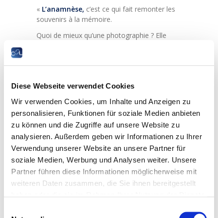
«
L’anamnèse,
c’est ce qui fait remonter les
souvenirs à la mémoire.
Quoi de mieux qu’une photographie ? Elle
vous contraint de tâtonner le souvenir de vos
expériences dans le cours de vos propres
pensées en écho à votre histoire singulière.
Et pourtant, l’esprit humain est ainsi fait que
Diese Webseite verwendet Cookies
nous nous souvenons quelquefois, sans
Wir verwenden Cookies, um Inhalte und Anzeigen zu
savoir comment, des parcelles d’évènements
concernant l’histoire de nos parents ou de
personalisieren, Funktionen für soziale Medien anbieten
nos grands-parents sans que personne ne
zu können und die Zugriffe auf unsere Website zu
nous en ait jamais parlé. Cela est
analysieren. Außerdem geben wir Informationen zu Ihrer
probablement cette part de l’esprit humain
Verwendung unserer Website an unsere Partner für
que nous ne connaîtrons jamais mais qui
soziale Medien, Werbung und Analysen weiter. Unsere
appartient à l’humanité toute entière.
Partner führen diese Informationen möglicherweise mit
C’est à cette part de l’esprit que s’adressent
weiteren Daten zusammen, die Sie ihnen bereitgestellt
mes photos avec ses 4 thèmes :
haben oder die sie im Rahmen Ihrer Nutzung der Dienste
Ma Moselle en commun
gesammelt haben.
Einwilligungsauswahl