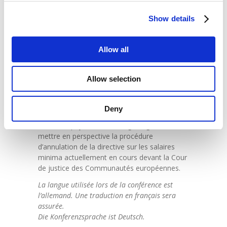
part, de situer historiquement l’importance de
Show details
la directive sur les salaires minimaux en
termes de politique salariale et de
négociation collective et, d’autre part, de
Allow all
donner aux auditeurs un aperçu des éléments
clés de la directive et de ses effets concrets
sur les salaires minimaux et les systèmes de
Allow selection
négociation collective. L’accent sera mis sur
les différentes mesures de renforcement des
conventions collectives sectorielles qui ont
Deny
été discutées ou introduites dans les
différents pays de l’UE. Il s’agira également de
mettre en perspective la procédure
d’annulation de la directive sur les salaires
minima actuellement en cours devant la Cour
de justice des Communautés européennes.
La langue utilisée lors de la conférence est
l’allemand. Une traduction en français sera
assurée.
Die Konferenzsprache ist Deutsch.