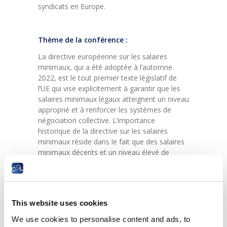
syndicats en Europe.
Thème de la conférence :
La directive européenne sur les salaires
minimaux, qui a été adoptée à l’automne
2022, est le tout premier texte législatif de
l’UE qui vise explicitement à garantir que les
salaires minimaux légaux atteignent un niveau
approprié et à renforcer les systèmes de
négociation collective. L’importance
historique de la directive sur les salaires
minimaux réside dans le fait que des salaires
minimaux décents et un niveau élevé de
négociation collective sont considérés
comme des instruments essentiels pour
atteindre des objectifs sociopolitiques
primordiaux tels que la réduction des
This website uses cookies
inégalités salariales et de la pauvreté au
travail. Pour atteindre ces objectifs, la
We use cookies to personalise content and ads, to
directive définit certains critères et valeurs de