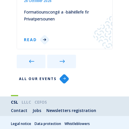
26 October 2026
1
)
Formatiounscongé a -bäihëllefe fir
C
Privatpersounen
p
READ
ALL OUR EVENTS
CSL
LLLC
CEFOS
Contact
Jobs
Newsletters registration
Legal notice
Data protection
Whistleblowers