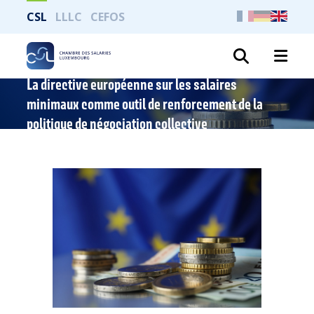
CSL
LLLC
CEFOS
Search
La directive européenne sur les salaires
minimaux comme outil de renforcement de la
politique de négociation collective