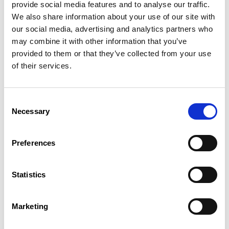
provide social media features and to analyse our traffic.
référence pour les salaires minimums légaux
We also share information about your use of our site with
et les conventions collectives dans les États
our social media, advertising and analytics partners who
membres de l’UE. Mais ce qui est
may combine it with other information that you’ve
particulièrement important du point de vue
syndical, c’est le fait que la directive sur les
provided to them or that they’ve collected from your use
salaires minimaux contient plusieurs
of their services.
dispositions visant à renforcer les syndicats –
par exemple, la clarification claire que les
négociations collectives du côté des
Consent
travailleurs ne peuvent être menées que par
Necessary
Selection
les syndicats.
Le délai de transposition de la directive en
Preferences
droit national était fixé au 15 novembre 2024.
Depuis son adoption il y a plus de deux ans,
la directive sur le salaire minimum a entraîné
Statistics
des augmentations sensibles des salaires
minimums et des réformes des systèmes de
négociation collective dans de nombreux
Marketing
pays.
L’objectif de cette présentation est, d’une