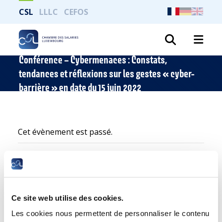
CSL
LLLC
CEFOS
Recher
Conférence – Cybermenaces : Constats,
tendances et réflexions sur les gestes « cyber-
barrière » en date du 15 juin 2022
Cet évènement est passé.
Ce site web utilise des cookies.
Les cookies nous permettent de personnaliser le contenu