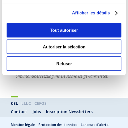
paralysé divers secteurs d’activité.
Afficher les détails
Il importe d‘esquisser le panorama de la menace
informatique, de tenter d’en proposer des
perspectives d’évolution à court/moyen terme et
Tout autoriser
d‘explorer les possibles formes de parades et de
bonnes pratiques à adopter.
Autoriser la sélection
La conférence est en
français
. Une traduction en
Refuser
allemand est assurée.
Die Konferenzsprache ist Französisch. Eine
Simultanübersetzung ins Deutsche ist gewährleistet.
CSL
LLLC
CEFOS
Contact
Jobs
Inscription Newsletters
Mention légale
Protection des données
Lanceurs d’alerte