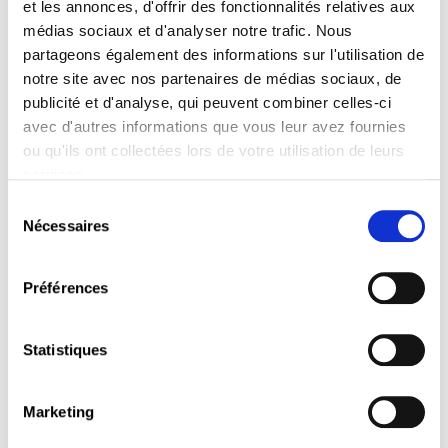
et les annonces, d'offrir des fonctionnalités relatives aux
médias sociaux et d'analyser notre trafic. Nous
partageons également des informations sur l'utilisation de
notre site avec nos partenaires de médias sociaux, de
publicité et d'analyse, qui peuvent combiner celles-ci
avec d'autres informations que vous leur avez fournies
ou qu'ils ont collectées lors de votre utilisation de leurs
services.
avec
Éric VEDEL
qui dirige chez Cisco la pratique
Sélection
Conseil auprès des Responsables Sécurité des
Nécessaires
du
Systèmes d‘Information (RSSIs)/Chief Information
consentement
Security Officers (CISOs).
Préférences
Thème :
Statistiques
Les cyberattaques ont changé de dimension du fait
des nouveaux modes de travail, des nouveaux
modes de consommation de l’IT et d’un contexte
Marketing
géopolitique plus qu’incertain. En 2021, le
déferlement d’attaques diverses et variées a