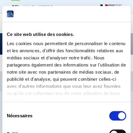
CSL
LLLC
CEFOS
Recher
Ce site web utilise des cookies.
Flash sur le droit social –
Les cookies nous permettent de personnaliser le contenu
édition mai 2023
et les annonces, d'offrir des fonctionnalités relatives aux
médias sociaux et d'analyser notre trafic. Nous
partageons également des informations sur l'utilisation de
notre site avec nos partenaires de médias sociaux, de
CSL
LLLC
CEFOS
publicité et d'analyse, qui peuvent combiner celles-ci
Contact
Jobs
Inscription Newsletters
avec d'autres informations que vous leur avez fournies
ou qu'ils ont collectées lors de votre utilisation de leurs
Mention légale
Protection des données
Lanceurs d’alerte
services.
Sélection
Nécessaires
du
consentement
® CHAMBRE DES SALARIÉS 2026