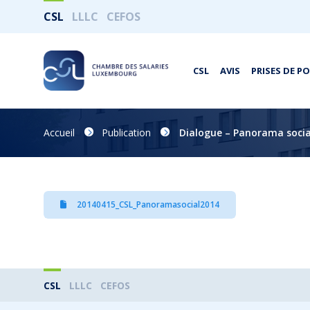
CSL
LLLC
CEFOS
CSL
AVIS
PRISES DE P
Accueil
Publication
Dialogue – Panorama socia
20140415_CSL_Panoramasocial2014
CSL
LLLC
CEFOS