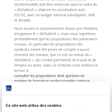
(Stufenmodell) doit être renforcée dans le cadre du
«
Skillsdësch
», élaboré en concertation avec
l’OCDE, avec un budget national subséquent, ciblé
et durable.
Nous louons le Gouvernement d’avoir pris l’initiative
d’organiser le «
Skillsdësch
», mais nous regrettons
profondément que les propositions des partenaires
sociaux, en particulier les propositions des
syndicats n’aient été prises en compte à aucun
moment des travaux, que ce soit au niveau du «
Skillsdësch
», du Comité permanent du travail et de
l’emploi ou autre. Dans ce contexte nous invitons le
lecteur à
consulter les propositions dont question en
matière de formation professionnelle continue
.
Le «
Skillsdësch
» devrait surtout miser sur la mise
en œuvre du pilier européen des droits sociaux
Ce site web utilise des cookies.
pour soutenir le nombre croissant d’adultes qui ont
besoin d’une formation et d’une requalification