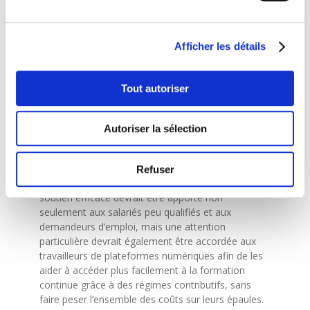
ne peut qu’adhérer aux micro-certificats lorsqu’ils
sont complémentaires aux qualifications
complètes, quand leur qualité est garantie et
certifiée et lorsqu’ils jouent un rôle dans la
Afficher les détails
validation des acquis de l’expérience. Par ailleurs,
les micro-certificats doivent reposer sur des
normes relatives au mode de délivrance, à la
Tout autoriser
procédure d’évaluation et à la durée et préciser la
manière dont ils sont liés aux qualifications
Autoriser la sélection
complètes.
La CSL est convaincue que des stratégies efficaces
d’
upskilling
et de
reskilling
sont essentielles pour
Refuser
combattre la pauvreté et la discrimination. Un
soutien efficace devrait être apporté non
seulement aux salariés peu qualifiés et aux
demandeurs d’emploi, mais une attention
particulière devrait également être accordée aux
travailleurs de plateformes numériques afin de les
aider à accéder plus facilement à la formation
continue grâce à des régimes contributifs, sans
faire peser l’ensemble des coûts sur leurs épaules.