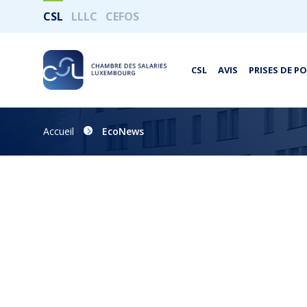
CSL
LLLC
CEFOS
CSL
AVIS
PRISES DE P
Accueil
EcoNews