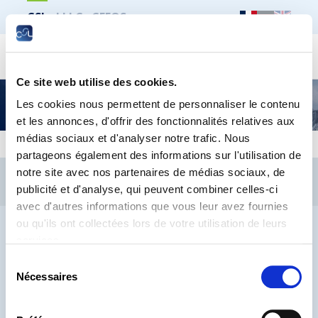
CSL
LLLC
CEFOS
Recher
Ce site web utilise des cookies.
Découvrez où vous vous situez dans la
Les cookies nous permettent de personnaliser le contenu
distribution des salaires
et les annonces, d'offrir des fonctionnalités relatives aux
médias sociaux et d'analyser notre trafic. Nous
partageons également des informations sur l'utilisation de
CSL
LLLC
CEFOS
notre site avec nos partenaires de médias sociaux, de
publicité et d'analyse, qui peuvent combiner celles-ci
Contact
Jobs
Inscription Newsletters
avec d'autres informations que vous leur avez fournies
ou qu'ils ont collectées lors de votre utilisation de leurs
Mention légale
Protection des données
Lanceurs d’alerte
services.
Sélection
Nécessaires
du
® CHAMBRE DES SALARIÉS 2026
consentement