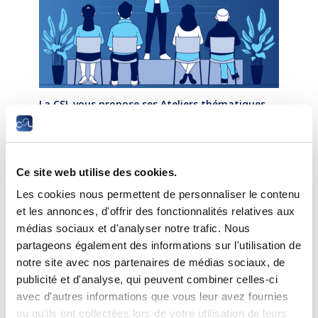
La CSL vous propose ses Ateliers thématiques
sur l’heure de midi,
ouverts à tous !
Des courtes séances d’information/formation
pour le grand public d’environ 1h30,
Ce site web utilise des cookies.
sur des thèmes socio-économiques et juridiques
Les cookies nous permettent de personnaliser le contenu
variés.
et les annonces, d'offrir des fonctionnalités relatives aux
médias sociaux et d'analyser notre trafic. Nous
Lieu : Dans le bâtiment de la CSL en face des
partageons également des informations sur l'utilisation de
Rotondes Bonnevoie
notre site avec nos partenaires de médias sociaux, de
publicité et d'analyse, qui peuvent combiner celles-ci
avec d'autres informations que vous leur avez fournies
Atelier N°10 le lundi 18 novembre 2024 de 12h15
à 13h45
ou qu'ils ont collectées lors de votre utilisation de leurs