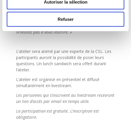
Autoriser la sélection
mission intérimaire nécessaires depuis le 4 août
2024. Seront exposées également les nouvelles règles
concernant la clause d’essai dans un CDD, la clause
Refuser
d’exclusivité et les frais de formation.
N’hésitez pas à vous inscrire.
»
L’atelier sera animé par une experte de la CSL. Les
participants auront la possibilité de poser leurs
questions. Un lunch sandwich sera offert durant
l’atelier.
L’atelier est organisé en présentiel et diffusé
simultanément en livestream.
Les personnes qui s’inscrivent au livestream recevront
un lien d’accès par email en temps utile.
La participation est gratuite. L’inscription est
obligatoire.