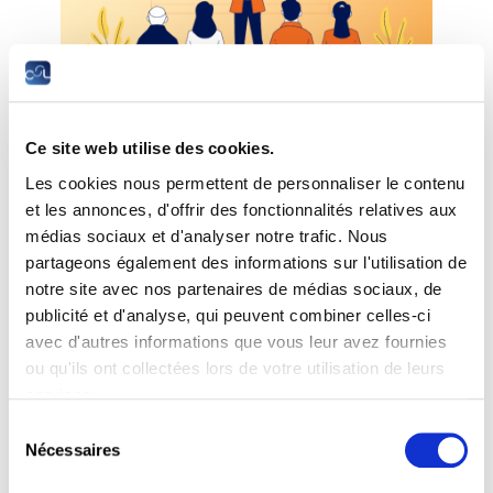
Ce site web utilise des cookies.
La Chambre des salariés vous propose ses
ateliers thématiques sur l’heure de midi, ouverts à
Les cookies nous permettent de personnaliser le contenu
tous !
et les annonces, d'offrir des fonctionnalités relatives aux
médias sociaux et d'analyser notre trafic. Nous
• Des courtes séances d’information/formation
partageons également des informations sur l'utilisation de
pour le grand public d’environ 1h30,
• sur des thèmes socio-économiques et juridiques
notre site avec nos partenaires de médias sociaux, de
variés,
publicité et d'analyse, qui peuvent combiner celles-ci
•
organisées en présentiel et diffusées simultanément
avec d'autres informations que vous leur avez fournies
en livestream.
ou qu'ils ont collectées lors de votre utilisation de leurs
Lieu : CSL, 2-4 rue Pierre Hentges, L-1726
services.
Luxembourg en face des Rotondes Bonnevoie
Sélection
Nécessaires
du
consentement