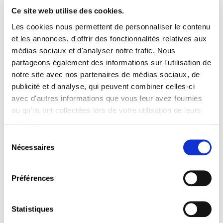
Ce site web utilise des cookies.
Les cookies nous permettent de personnaliser le contenu
et les annonces, d'offrir des fonctionnalités relatives aux
médias sociaux et d'analyser notre trafic. Nous
partageons également des informations sur l'utilisation de
La CSL vous propose ses Ateliers thématiques sur
notre site avec nos partenaires de médias sociaux, de
l’heure de midi, ouverts à tous !
publicité et d'analyse, qui peuvent combiner celles-ci
avec d'autres informations que vous leur avez fournies
Des courtes séances d’information/formation pour
le grand public d’environ 1h30,
ou qu'ils ont collectées lors de votre utilisation de leurs
sur des thèmes socio-économiques et juridiques
services.
variés.
Sélection
Nécessaires
Lieu : Dans le bâtiment de la CSL en face des
du
Rotondes Bonnevoie
consentement
Préférences
Atelier N°6 : mercredi, 25 juin 2025 de
12h15 à 13h45
Statistiques